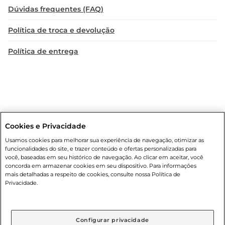
Dúvidas frequentes (FAQ)
Política de troca e devolução
Política de entrega
Cookies e Privacidade
Condições gerais
: Em caso de divergência de valores, o valor válido
Usamos cookies para melhorar sua experiência de navegação, otimizar as
é o do carrinho de compras. Fotos ilustrativas. Compras sujeitas a
funcionalidades do site, e trazer conteúdo e ofertas personalizadas para
confirmação de estoque. Compras podem ser canceladas em caso
você, baseadas em seu histórico de navegação. Ao clicar em aceitar, você
de suspeita de fraude. A fim de garantir o acesso de um maior
concorda em armazenar cookies em seu dispositivo. Para informações
número de clientes as nossas promoções, a compra de produtos
mais detalhadas a respeito de cookies, consulte nossa Política de
com preços promocionais poderá ter sua quantidade limitada por
Privacidade.
cliente. Os preços, ofertas e condições são exclusivos para o e-
commerce e válidos durante o dia de hoje, podendo sofrer alterações
sem prévia notificação. Proibida a venda de bebidas alcoólicas para
menores de 18 anos, conforme Lei n.º 8069/90, art. 81, inciso II
Configurar privacidade
(Estatuto da Criança e do Adolescente). Preços e condições