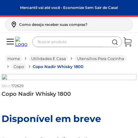
Mercantil vai até você • Economize Sem Sair de Casa!
Como deseja receber suas compras?
Buscar produto
Termos mais buscados
Utilidades E Casa
Utensílios Para Cozinha
biscoito
Copo
Copo Nadir Whisky 1800
frango
arroz
:
172629
papel higiênico
Copo Nadir Whisky 1800
feijão
leite pó
Disponível em breve
leite condensado
sabão pó