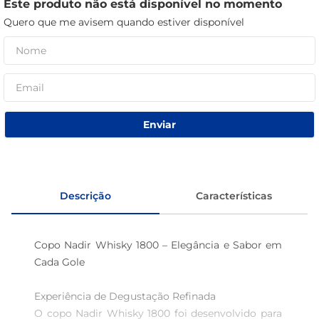
Este produto não está disponível no momento
macarrão
Quero que me avisem quando estiver disponível
café
Enviar
Descrição
Características
Copo Nadir Whisky 1800 – Elegância e Sabor em 
Cada Gole

Experiência de Degustação Refinada  

O copo Nadir Whisky 1800 foi desenvolvido para 