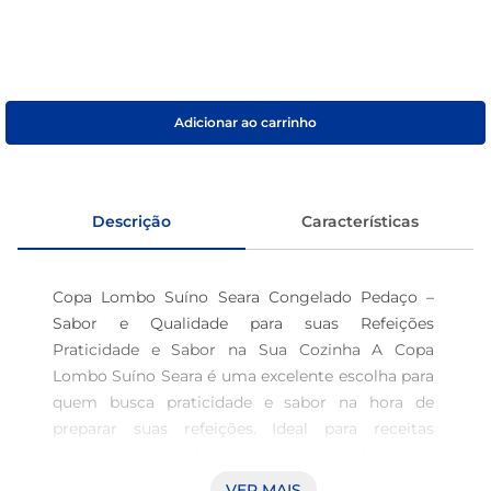
café
macarrão
Adicionar ao carrinho
Descrição
Características
Copa Lombo Suíno Seara Congelado Pedaço – 
Sabor e Qualidade para suas Refeições 
Praticidade e Sabor na Sua Cozinha A Copa 
Lombo Suíno Seara é uma excelente escolha para 
quem busca praticidade e sabor na hora de 
preparar suas refeições. Ideal para receitas 
variadas, esse pedaço de carne suína traz uma 
textura macia e é perfeito para assados, 
VER MAIS