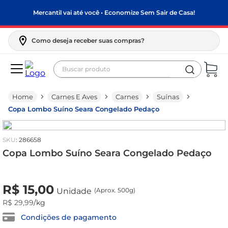
Mercantil vai até você • Economize Sem Sair de Casa!
Como deseja receber suas compras?
Buscar produto
Termos mais buscados
Carnes E Aves
Carnes
Suínas
biscoito
Copa Lombo Suíno Seara Congelado Pedaço
frango
arroz
:
286658
papel higiênico
Copa Lombo Suíno Seara Congelado Pedaço
feijão
R$
0
,
00
Unidade
(Aprox. 500g)
R$
15
,
00
leite pó
Unidade
(Aprox. 500g)
R$
29
,
99
/kg
leite condensado
Condições de pagamento
sabão pó