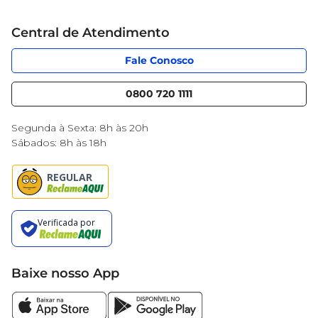
de quem o aprecia.
Grupo Cencosud
Cartão Mercantil
Trabalhe conosco
Central de Atendimento
Código de Ética
Sobre Privacidade
App Mercantil
Portal do fornecedor
Fale Conosco
Serviços
Nossas lojas
Blog Mercantil
0800 720 1111
Cencosud Media
Black Friday
Segunda à Sexta: 8h às 20h
Sábados: 8h às 18h
Baixe nosso App