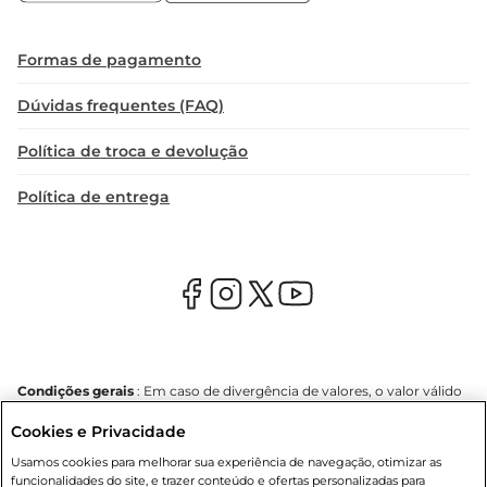
Formas de pagamento
Dúvidas frequentes (FAQ)
Política de troca e devolução
Política de entrega
Condições gerais
: Em caso de divergência de valores, o valor válido
é o do carrinho de compras. Fotos ilustrativas. Compras sujeitas a
Cookies e Privacidade
confirmação de estoque. Compras podem ser canceladas em caso
de suspeita de fraude. A fim de garantir o acesso de um maior
Usamos cookies para melhorar sua experiência de navegação, otimizar as
número de clientes as nossas promoções, a compra de produtos
funcionalidades do site, e trazer conteúdo e ofertas personalizadas para