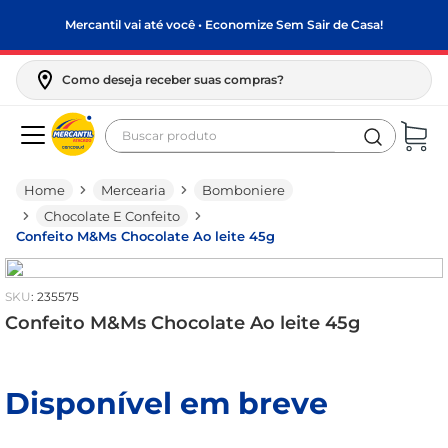
Mercantil vai até você • Economize Sem Sair de Casa!
Como deseja receber suas compras?
Buscar produto
Termos mais buscados
Mercearia
Bomboniere
biscoito
Chocolate E Confeito
frango
Confeito M&Ms Chocolate Ao leite 45g
arroz
:
235575
papel higiênico
Confeito M&Ms Chocolate Ao leite 45g
leite pó
feijão
Disponível em breve
leite condensado
café