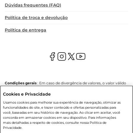
Dúvidas frequentes (FAQ)
Política de troca e devolução
Política de entrega
Condições gerais
: Em caso de divergência de valores, o valor válido
é o do carrinho de compras. Fotos ilustrativas. Compras sujeitas a
Cookies e Privacidade
confirmação de estoque. Compras podem ser canceladas em caso
de suspeita de fraude. A fim de garantir o acesso de um maior
Usamos cookies para melhorar sua experiência de navegação, otimizar as
número de clientes as nossas promoções, a compra de produtos
funcionalidades do site, e trazer conteúdo e ofertas personalizadas para
com preços promocionais poderá ter sua quantidade limitada por
você, baseadas em seu histórico de navegação. Ao clicar em aceitar, você
cliente. Os preços, ofertas e condições são exclusivos para o e-
concorda em armazenar cookies em seu dispositivo. Para informações
commerce e válidos durante o dia de hoje, podendo sofrer alterações
mais detalhadas a respeito de cookies, consulte nossa Política de
sem prévia notificação. Proibida a venda de bebidas alcoólicas para
Privacidade.
menores de 18 anos, conforme Lei n.º 8069/90, art. 81, inciso II