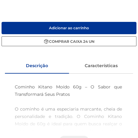
sabão pó
macarrão
Adicionar ao carrinho
COMPRAR
CAIXA
24
UN
Descrição
Características
Cominho Kitano Moído 60g – O Sabor que 
Transformará Seus Pratos 

O cominho é uma especiaria marcante, cheia de 
personalidade e tradição. O Cominho Kitano 
Moído de 60g é ideal para quem busca realçar o 
sabor de suas receitas, trazendo um toque 