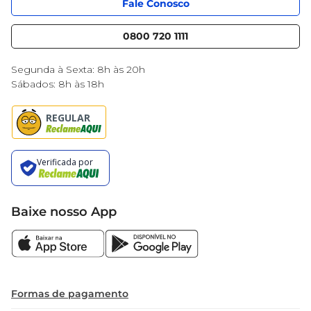
App Mercantil
Portal do fornecedor
Fale Conosco
Serviços
Nossas lojas
Blog Mercantil
0800 720 1111
Cencosud Media
Black Friday
Segunda à Sexta: 8h às 20h
Sábados: 8h às 18h
Baixe nosso App
Formas de pagamento