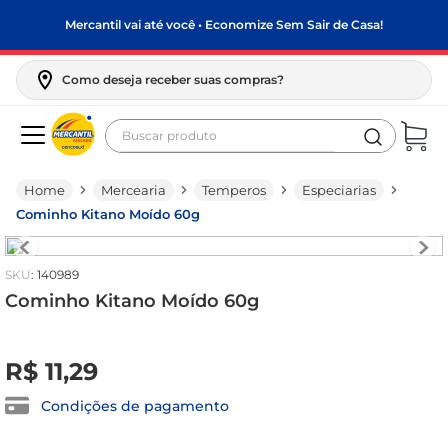
Mercantil vai até você • Economize Sem Sair de Casa!
Como deseja receber suas compras?
Buscar produto
Termos mais buscados
Mercearia
Temperos
Especiarias
biscoito
Cominho Kitano Moído 60g
frango
arroz
:
140989
papel higiênico
Cominho Kitano Moído 60g
leite pó
R$
0
,
00
R$
11
,
29
feijão
leite condensado
Condições de pagamento
café