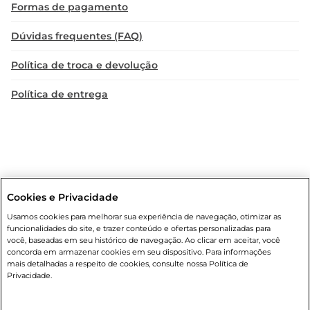
Formas de pagamento
Dúvidas frequentes (FAQ)
Política de troca e devolução
Política de entrega
Cookies e Privacidade
Condições gerais
: Em caso de divergência de valores, o valor válido
Usamos cookies para melhorar sua experiência de navegação, otimizar as
é o do carrinho de compras. Fotos ilustrativas. Compras sujeitas a
funcionalidades do site, e trazer conteúdo e ofertas personalizadas para
confirmação de estoque. Compras podem ser canceladas em caso
você, baseadas em seu histórico de navegação. Ao clicar em aceitar, você
de suspeita de fraude. A fim de garantir o acesso de um maior
concorda em armazenar cookies em seu dispositivo. Para informações
número de clientes as nossas promoções, a compra de produtos
mais detalhadas a respeito de cookies, consulte nossa Política de
com preços promocionais poderá ter sua quantidade limitada por
Privacidade.
cliente. Os preços, ofertas e condições são exclusivos para o e-
commerce e válidos durante o dia de hoje, podendo sofrer alterações
sem prévia notificação. Proibida a venda de bebidas alcoólicas para