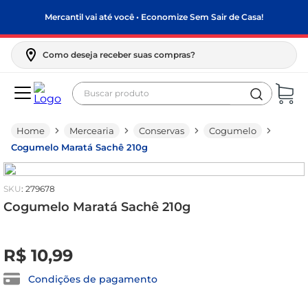
Mercantil vai até você • Economize Sem Sair de Casa!
Como deseja receber suas compras?
Buscar produto
Termos mais buscados
Mercearia
Conservas
Cogumelo
biscoito
Cogumelo Maratá Sachê 210g
frango
arroz
:
279678
papel higiênico
Cogumelo Maratá Sachê 210g
feijão
R$
0
,
00
R$
10
,
99
leite pó
leite condensado
Condições de pagamento
sabão pó