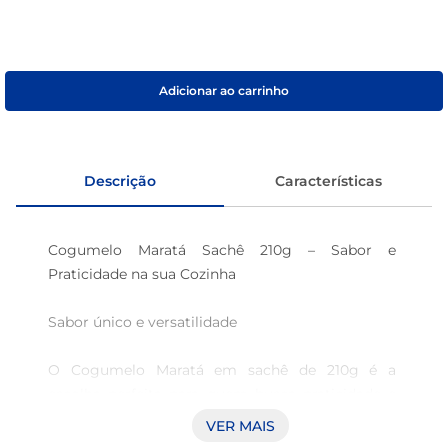
macarrão
café
Adicionar ao carrinho
Descrição
Características
Cogumelo Maratá Sachê 210g – Sabor e 
Praticidade na sua Cozinha

Sabor único e versatilidade

O Cogumelo Maratá em sachê de 210g é a 
escolha perfeita para quem busca praticidade e 
sabor em suas refeições. Ideal para 
VER MAIS
complementar diversos pratos, os cogumelos 