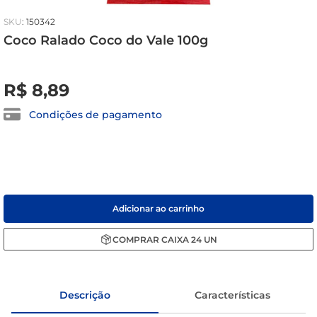
sabão pó
:
150342
Coco Ralado Coco do Vale 100g
macarrão
R$
0
,
00
R$
8
,
89
Condições de pagamento
Adicionar ao carrinho
COMPRAR
CAIXA
24
UN
Descrição
Características