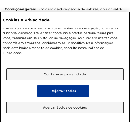
Condições gerais
: Em caso de divergência de valores, o valor válido
é o do carrinho de compras. Fotos ilustrativas. Compras sujeitas a
Cookies e Privacidade
confirmação de estoque. Compras podem ser canceladas em caso
de suspeita de fraude. A fim de garantir o acesso de um maior
Usamos cookies para melhorar sua experiência de navegação, otimizar as
número de clientes as nossas promoções, a compra de produtos
funcionalidades do site, e trazer conteúdo e ofertas personalizadas para
com preços promocionais poderá ter sua quantidade limitada por
você, baseadas em seu histórico de navegação. Ao clicar em aceitar, você
cliente. Os preços, ofertas e condições são exclusivos para o e-
concorda em armazenar cookies em seu dispositivo. Para informações
commerce e válidos durante o dia de hoje, podendo sofrer alterações
mais detalhadas a respeito de cookies, consulte nossa Política de
sem prévia notificação. Proibida a venda de bebidas alcoólicas para
Privacidade.
menores de 18 anos, conforme Lei n.º 8069/90, art. 81, inciso II
(Estatuto da Criança e do Adolescente). Preços e condições
exclusivos para o
www.mercantilatacado.com.br
, podendo sofrer
alterações sem aviso prévio. O valor mínimo para as compras on-line
Configurar privacidade
é de R$ 100,00.
Rejeitar todos
© 2025 Copyright. Todos os direitos
Aceitar todos os cookies
reservados Mercantil.