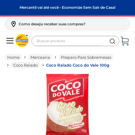
Mercantil vai até você • Economize Sem Sair de Casa!
Como deseja receber suas compras?
Buscar produto
Termos mais buscados
Mercearia
Preparo Para Sobremesas
biscoito
Coco Ralado
Coco Ralado Coco do Vale 100g
frango
arroz
papel higiênico
leite pó
feijão
leite condensado
café