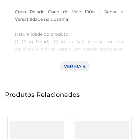
Coco Ralado Coco do Vale 100g – Sabor e 
Versatilidade na Cozinha

Naturalidade do produto  

O Coco Ralado Coco do Vale é uma escolha 
deliciosa e prática para quem deseja enriquecer 
suas refeições com um ingrediente saudável e 
saboroso. Com 100g de pura essência do coco, 
VER MAIS
este produto destaca-se pela sua versatilidade, 
tornando-se um aliado em diversas receitas, 
desde doces até saladas e pratos quentes.

Produtos Relacionados
Nutrição e sabor  

Em sua composição, o coco ralado é uma 
excelente fonte de fibras, que auxiliam na 
digestão e contribuem para uma alimentação 
equilibrada. Seu sabor tropical e a textura macia 
agregam um toque especial a bolos, tortas e 