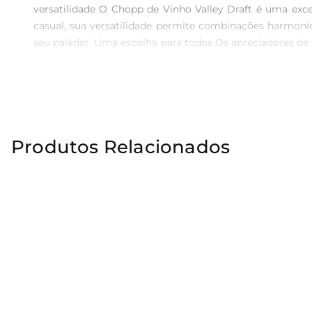
versatilidade O Chopp de Vinho Valley Draft é uma exc
casual, sua versatilidade permite combinações harmoni
seu paladar. Uma escolha para todos Os apreciadores de v
é acessível tanto para os iniciantes quanto para os mai
eleva a experiência à mesa. Embalagem prática e conven
para compartilhar, basta abrir e apreciar. O design da 
escolha perfeita para levar em picnics, festas ou encontro
Produtos Relacionados