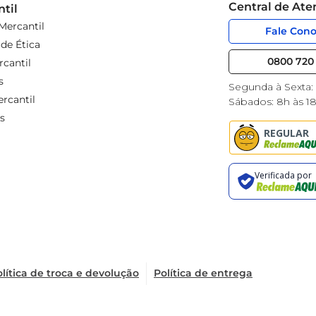
Central de At
til
Mercantil
Fale Con
de Ética
0800 720 
cantil
s
Segunda à Sexta:
rcantil
Sábados: 8h às 1
s
lítica de troca e devolução
Política de entrega