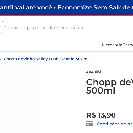
antil vai até você • Economize Sem Sair de 
Pesquise aqui por produto e/ou marca...
Termos mais buscados
Mercearia
Carn
biscoito
frango
Chopp deVinho Valley Draft Garrafa 500ml
arroz
282493
papel higiênico
Chopp deV
500ml
feijão
leite pó
R$
0
,
00
leite condensado
R$
13
,
90
sabão pó
Condições de p
macarrão