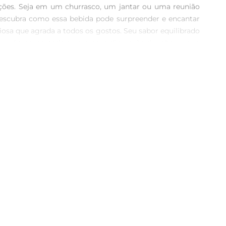
ações. Seja em um churrasco, um jantar ou uma reunião 
descubra como essa bebida pode surpreender e encantar 
iosa que agrada a todos os gostos. Seu sabor equilibrado 
cê será transportado a uma nova dimensão de sabores que 
oduto, mas também oferece praticidade ao servir. Ideal 
sumo de chopp uma experiência ainda mais agradável. É a 