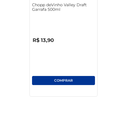
Chopp deVinho Valley Draft
Garrafa 500ml
R$
0
,
00
R$
13
,
90