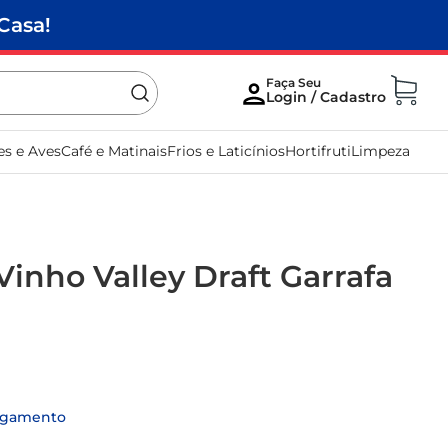
Casa!
es e Aves
Café e Matinais
Frios e Laticínios
Hortifruti
Limpeza
inho Valley Draft Garrafa
agamento