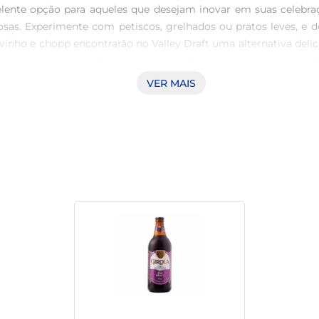
elente opção para aqueles que desejam inovar em suas celebr
osas. Experimente com petiscos, grelhados ou pratos leves, e 
inho e chopp encontrarão no Valley Draft uma alternativa delic
s experientes consumidores de bebidas. Ao degustar o chopp, vo
iente A garrafa de 500ml não apenas preserva a qualidade do pr
VER MAIS
embalagem é pensado para facilitar o manuseio, tornando o con
s casuais.