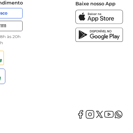
endimento
Baixe nosso App
osco
1111
 8h às 20h
8h