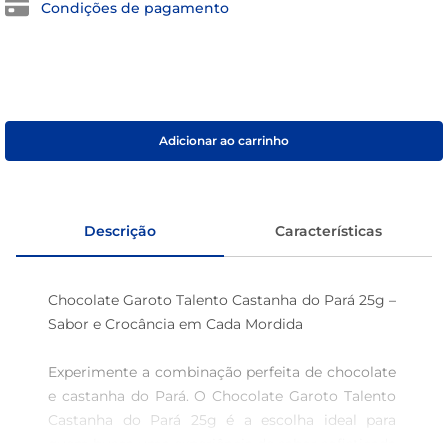
Condições de pagamento
café
macarrão
Adicionar ao carrinho
Descrição
Características
Chocolate Garoto Talento Castanha do Pará 25g – 
Sabor e Crocância em Cada Mordida

Experimente a combinação perfeita de chocolate 
e castanha do Pará. O Chocolate Garoto Talento 
Castanha do Pará 25g é a escolha ideal para 
quem busca uma experiência de sabor sofisticada 