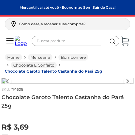
Mercantil vai até você • Economize Sem Sair de Casa!
Como deseja receber suas compras?
Buscar produto
Termos mais buscados
Mercearia
Bomboniere
biscoito
Chocolate E Confeito
frango
Chocolate Garoto Talento Castanha do Pará 25g
arroz
:
174608
papel higiênico
Chocolate Garoto Talento Castanha do Pará
feijão
25g
leite pó
R$
0
,
00
leite condensado
R$
3
,
69
sabão pó