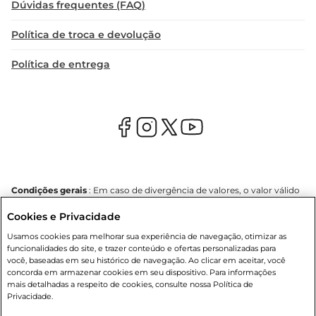
Dúvidas frequentes (FAQ)
Política de troca e devolução
Política de entrega
Condições gerais
: Em caso de divergência de valores, o valor válido
é o do carrinho de compras. Fotos ilustrativas. Compras sujeitas a
Cookies e Privacidade
confirmação de estoque. Compras podem ser canceladas em caso
de suspeita de fraude. A fim de garantir o acesso de um maior
Usamos cookies para melhorar sua experiência de navegação, otimizar as
número de clientes as nossas promoções, a compra de produtos
funcionalidades do site, e trazer conteúdo e ofertas personalizadas para
com preços promocionais poderá ter sua quantidade limitada por
você, baseadas em seu histórico de navegação. Ao clicar em aceitar, você
cliente. Os preços, ofertas e condições são exclusivos para o e-
concorda em armazenar cookies em seu dispositivo. Para informações
commerce e válidos durante o dia de hoje, podendo sofrer alterações
mais detalhadas a respeito de cookies, consulte nossa Política de
sem prévia notificação. Proibida a venda de bebidas alcoólicas para
Privacidade.
menores de 18 anos, conforme Lei n.º 8069/90, art. 81, inciso II