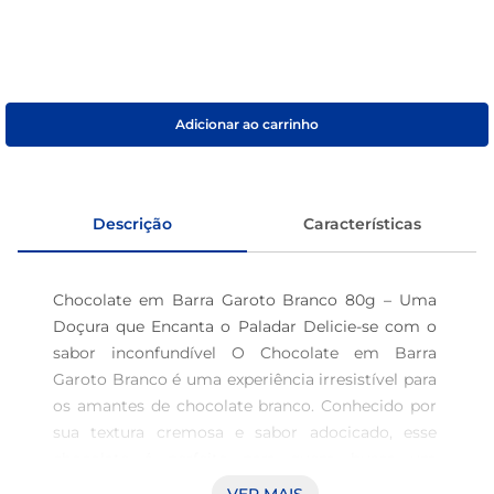
café
macarrão
Adicionar ao carrinho
Descrição
Características
Chocolate em Barra Garoto Branco 80g – Uma 
Doçura que Encanta o Paladar Delicie-se com o 
sabor inconfundível O Chocolate em Barra 
Garoto Branco é uma experiência irresistível para 
os amantes de chocolate branco. Conhecido por 
sua textura cremosa e sabor adocicado, esse 
chocolate é perfeito para quem busca um 
momento de prazer e descontração. Com 80g de 
VER MAIS