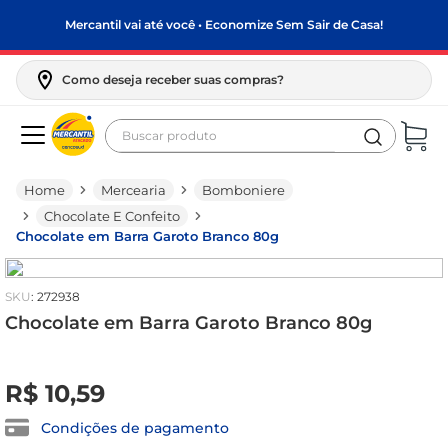
Mercantil vai até você • Economize Sem Sair de Casa!
Como deseja receber suas compras?
Buscar produto
Termos mais buscados
Mercearia
Bomboniere
biscoito
Chocolate E Confeito
frango
Chocolate em Barra Garoto Branco 80g
arroz
:
272938
papel higiênico
Chocolate em Barra Garoto Branco 80g
feijão
R$
0
leite pó
,
00
R$
10
,
59
leite condensado
Condições de pagamento
sabão pó