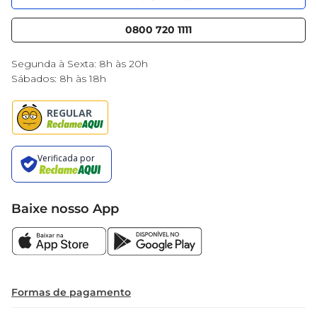
Serviços
Nossas lojas
Blog Mercantil
0800 720 1111
Cencosud Media
Black Friday
Segunda à Sexta: 8h às 20h
Sábados: 8h às 18h
Baixe nosso App
Formas de pagamento