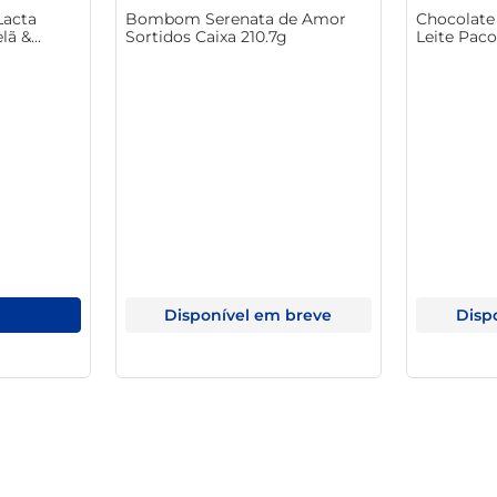
Lacta
Bombom Serenata de Amor
Chocolate
lã &
Sortidos Caixa 210.7g
Leite Pac
Disponível em breve
Disp