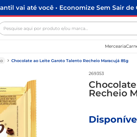
antil vai até você • Economize Sem Sair de 
Pesquise aqui por produto e/ou marca...
Termos mais buscados
Mercearia
Carn
biscoito
frango
to
Chocolate ao Leite Garoto Talento Recheio Maracujá 85g
arroz
269353
papel higiênico
Chocolate 
Recheio M
leite pó
feijão
leite condensado
Disponíve
sabão pó
café