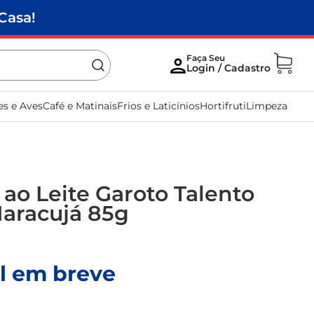
Casa!
es e Aves
Café e Matinais
Frios e Laticínios
Hortifruti
Limpeza
ao Leite Garoto Talento
aracujá 85g
l em breve