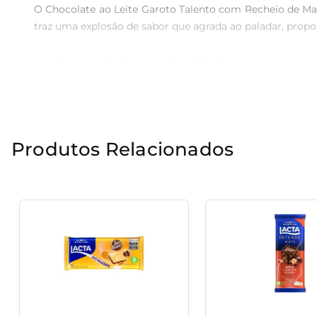
O Chocolate ao Leite Garoto Talento com Recheio de Mara
traz uma explosão de sabor que agrada ao paladar, propo
Um Encontro de Doçura e Frutalidade  

O contraste entre a suavidade do chocolate e o toque fr
esse chocolate não seja apenas um doce, mas uma verdade
Praticidade e Sabor em Cada Embalagem  

Produtos Relacionados
A embalagem de 85g é perfeita para compartilhar ou par
bolsa ou na mochila, garantindo que a pausa para um doce
Momento de Satisfação  

Experimente o Chocolate ao Leite Garoto Talento Recheio 
para ser degustado em um momento de descontração, ca
Seja na hora da sobremesa, como acompanhamento em m
sabor a qualquer ocasião.