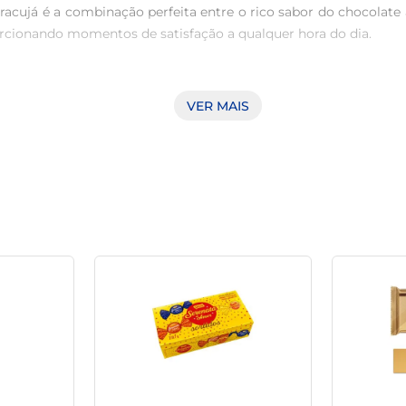
cujá é a combinação perfeita entre o rico sabor do chocolate a
rcionando momentos de satisfação a qualquer hora do dia. 

utado do maracujá cria uma experiência sensorial única. O rec
VER MAIS
ira indulgência. Ideal para quem busca uma pausa doce no dia 
a momentos individuais de prazer. O formato permite que você l
 esteja sempre ao seu alcance. 

Maracujá e descubra o equilíbrio entre o sabor doce e o leve to
da pedaço é uma oportunidade de viver um momento especial. 
omentos de lazer ou até mesmo como um agrado para o dia a d