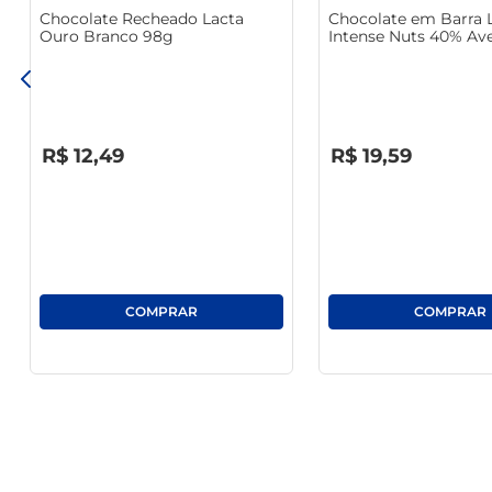
Chocolate Recheado Lacta
Chocolate em Barra 
Ouro Branco 98g
Intense Nuts 40% Ave
Crocante 85g
R$
0
,
00
R$
0
,
00
R$
12
,
49
R$
19
,
59