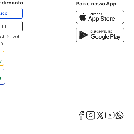
endimento
Baixe nosso App
osco
1111
 8h às 20h
8h