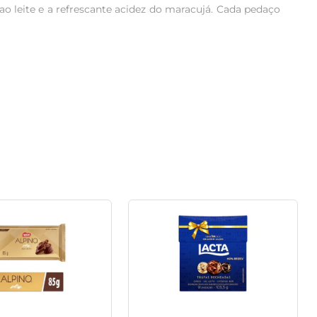
o leite e a refrescante acidez do maracujá. Cada pedaço 
heio cremoso se destaca a cada mordida, fazendo com que 
a dia ou um presente especial para alguém querido.

eve esse chocolate para onde quiser, seja no bolso, na 
que cítrico. Ideal para acompanhar uma xícara de café ou 


ia, este chocolate é uma escolha que traz alegria e 