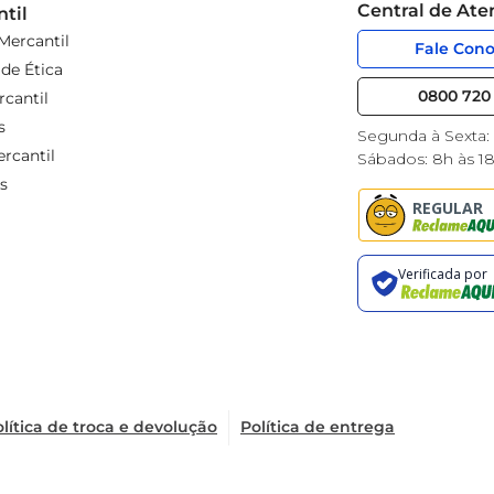
Central de At
til
Mercantil
Fale Con
de Ética
0800 720 
cantil
s
Segunda à Sexta:
rcantil
Sábados: 8h às 1
s
lítica de troca e devolução
Política de entrega