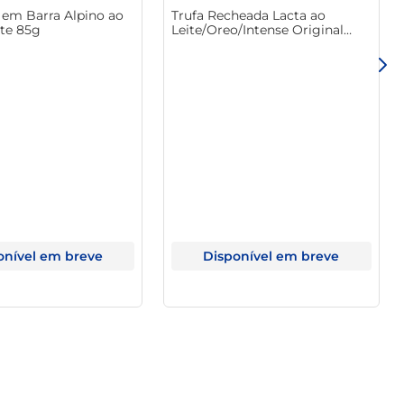
 em Barra Alpino ao
Trufa Recheada Lacta ao
ote 85g
Leite/Oreo/Intense Original
103.5g
onível em breve
Disponível em breve