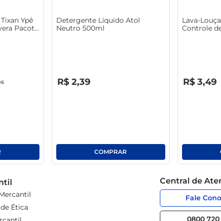
Tixan Ypê
Detergente Líquido Atol
Lava-Louça
era Pacote
Neutro 500ml
Controle d
R$
0
,
00
R$
0
,
00
R$
2
,
39
R$
3
,
49
os
Central de At
til
Mercantil
Fale Con
de Ética
0800 720 
cantil