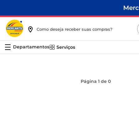
Merc
Como deseja receber suas compras?
Serviços
Página
1
de
0