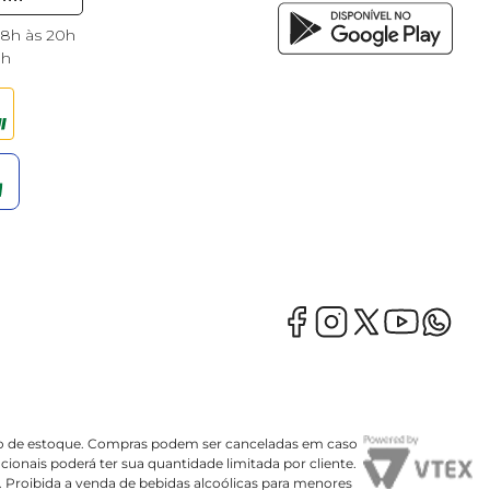
 8h às 20h
8h
mação de estoque. Compras podem ser canceladas em caso
onais poderá ter sua quantidade limitada por cliente.
o. Proibida a venda de bebidas alcoólicas para menores