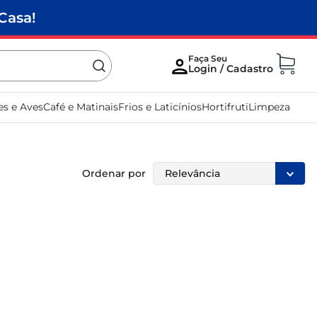
Casa!
es e Aves
Café e Matinais
Frios e Laticínios
Hortifruti
Limpeza
Ordenar por
Relevância