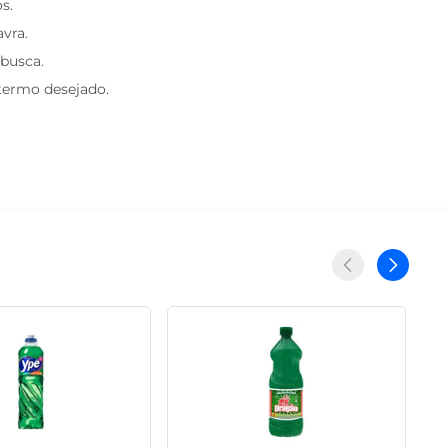
s.
avra.
 busca.
 termo desejado.