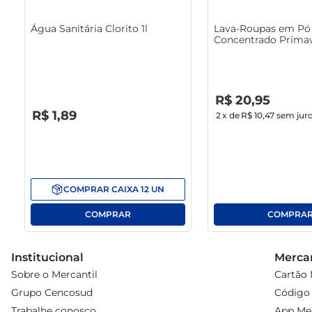
Água Sanitária Clorito 1l
Lava-Roupas em Pó 
Concentrado Primav
1.6Kg
R$
0
,
00
R$
20
,
95
R$
0
,
00
R$
1
,
89
2
x de
R$ 10,47
sem jur
COMPRAR
CAIXA
12
UN
Institucional
Mercan
Sobre o Mercantil
Cartão 
Grupo Cencosud
Código 
Trabalhe conosco
App Mer