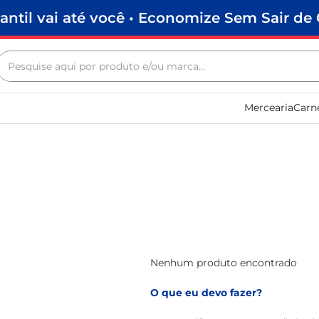
antil vai até você • Economize Sem Sair de 
Pesquise aqui por produto e/ou marca...
Termos mais buscados
Mercearia
Carn
biscoito
frango
arroz
papel higiênico
leite pó
feijão
leite condensado
Nenhum produto encontrado
sabão pó
O que eu devo fazer?
café