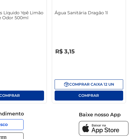
s Líquido Ypê Limão
Água Sanitária Dragão 1l
e Odor 500ml
R$
0
,
00
R$
3
,
15
COMPRAR
CAIXA
12
UN
endimento
Baixe nosso App
osco
1111