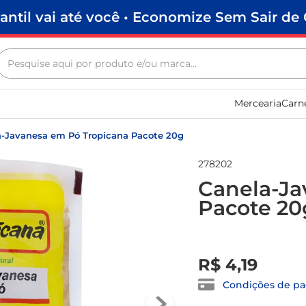
antil vai até você • Economize Sem Sair de 
Pesquise aqui por produto e/ou marca...
Termos mais buscados
Mercearia
Carn
biscoito
frango
a-Javanesa em Pó Tropicana Pacote 20g
arroz
278202
papel higiênico
Canela-Ja
Pacote 20
leite pó
feijão
R$
0
,
00
leite condensado
R$
4
,
19
café
Condições de p
sabão pó