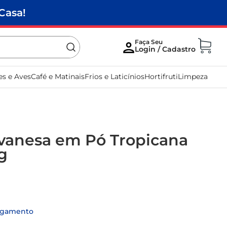
Casa!
es e Aves
Café e Matinais
Frios e Laticínios
Hortifruti
Limpeza
vanesa em Pó Tropicana
g
agamento