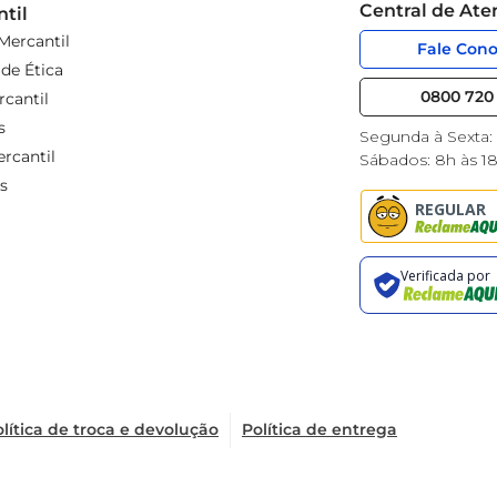
Central de At
til
Mercantil
Fale Con
de Ética
0800 720 
cantil
s
Segunda à Sexta:
rcantil
Sábados: 8h às 1
s
lítica de troca e devolução
Política de entrega