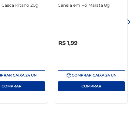
 Casca Kitano 20g
Canela em Pó Marata 8g
R$
0
,
00
R$
1
,
99
MPRAR
CAIXA
24
UN
COMPRAR
CAIXA
24
UN