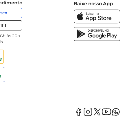
endimento
Baixe nosso App
osco
1111
 8h às 20h
8h