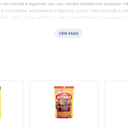
 em carnes e legumes, seu uso versátil transforma qualquer re
 a momentos acolhedores e festivos, como chás da tarde e cel
nte. Além de seu perfil de sabor inconfundível, ela possui p
à sua dieta diária pode trazer não apenas um upgrade nas rece
ropicana, experimente polvilhar sobre frutas frescas, como ba
VER MAIS
ães, sua presença se harmoniza perfeitamente, proporcionando 
a uma culinária rica e saborosa.