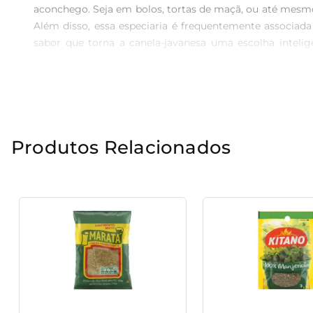
aconchego. Seja em bolos, tortas de maçã, ou até mesmo
Além disso, essa especiaria é frequentemente associada
sabor que torna a canela-javanesa uma escolha intelige
promover a sensação de bem-estar. Incorporar este pó 
Uso Para aproveitar o melhor da Canela-Javanesa em Pó T
bebida quente e reconfortante. Em receitas de bolos e p
um ingrediente indispensável na despensa de quem apreci
Produtos Relacionados