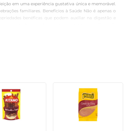
feição em uma experiência gustativa única e memorável. 
ebrações familiares. Benefícios à Saúde Não é apenas o 
ropriedades benéficas que podem auxiliar na digestão e 
itas, mas também vantagens ao seu organismo. Dicas de 
nanas e peras, ou adicionar ao seu café ou chá para uma 
um aroma caseiro que atrai a todos. Assim, ela se torna 