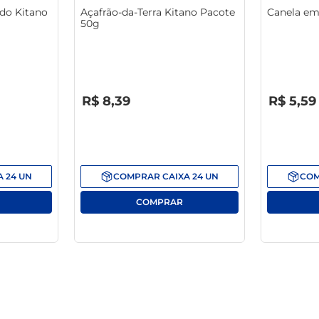
do Kitano
Açafrão-da-Terra Kitano Pacote
Canela em
50g
R$
0
,
00
R$
0
,
00
R$
8
,
39
R$
5
,
59
A
24
UN
COMPRAR
CAIXA
24
UN
CO