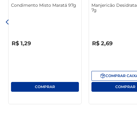
Condimento Misto Maratá 97g
Manjericão Desidrata
7g
R$
0
,
00
R$
0
,
00
R$
1
,
29
R$
2
,
69
COMPRAR
CAIX