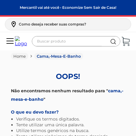
Mercantil vai até você • Economize Sem Sair de Casa!
Como deseja receber suas compras?
Buscar produto
Termos mais buscados
Cama,-Mesa-E-Banho
biscoito
frango
OOPS!
arroz
papel higiênico
Não encontramos nenhum resultado para "
cama,-
mesa-e-banho
"
leite pó
feijão
O que eu devo fazer?
Verifique os termos digitados.
leite condensado
Tente utilizar uma única palavra.
Utilize termos genéricos na busca.
sabão pó