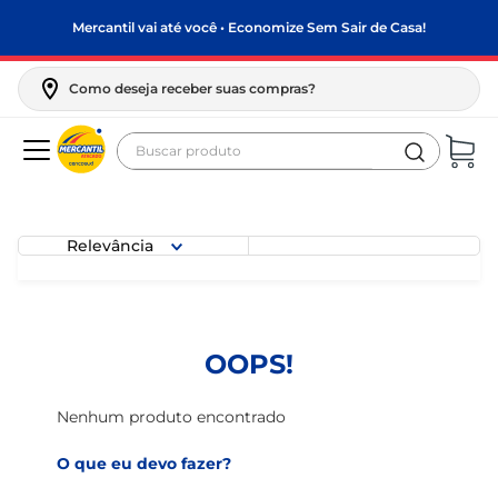
Mercantil vai até você • Economize Sem Sair de Casa!
Como deseja receber suas compras?
Buscar produto
Termos mais buscados
biscoito
Relevância
frango
arroz
papel higiênico
OOPS!
feijão
leite pó
Nenhum produto encontrado
leite condensado
O que eu devo fazer?
sabão pó