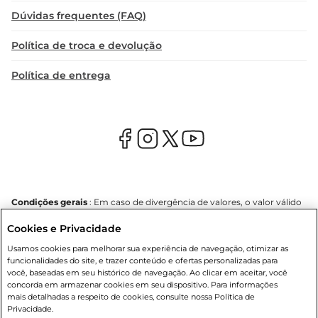
Dúvidas frequentes (FAQ)
Política de troca e devolução
Política de entrega
Condições gerais
: Em caso de divergência de valores, o valor válido
é o do carrinho de compras. Fotos ilustrativas. Compras sujeitas a
Cookies e Privacidade
confirmação de estoque. Compras podem ser canceladas em caso
de suspeita de fraude. A fim de garantir o acesso de um maior
Usamos cookies para melhorar sua experiência de navegação, otimizar as
número de clientes as nossas promoções, a compra de produtos
funcionalidades do site, e trazer conteúdo e ofertas personalizadas para
com preços promocionais poderá ter sua quantidade limitada por
você, baseadas em seu histórico de navegação. Ao clicar em aceitar, você
cliente. Os preços, ofertas e condições são exclusivos para o e-
concorda em armazenar cookies em seu dispositivo. Para informações
commerce e válidos durante o dia de hoje, podendo sofrer alterações
mais detalhadas a respeito de cookies, consulte nossa Política de
sem prévia notificação. Proibida a venda de bebidas alcoólicas para
Privacidade.
menores de 18 anos, conforme Lei n.º 8069/90, art. 81, inciso II