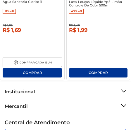
Água Sanitária Clorito 1l
Lava-Louças Líquido Ypê Limão
Controle De Odor 500ml
11%
off
43%
off
R$
1
,
89
R$
3
,
49
R$
1
,
69
R$
1
,
99
COMPRAR
CAIXA
12
UN
Institucional
Sobre o Mercantil
Mercantil
Grupo Cencosud
Cartão Mercantil
Trabalhe conosco
Central de Atendimento
Código de Ética
Sobre Privacidade