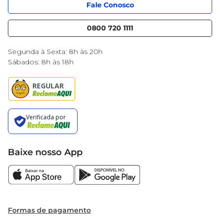
App Mercantil
Portal do fornecedor
Fale Conosco
Serviços
Nossas lojas
Blog Mercantil
0800 720 1111
Cencosud Media
Black Friday
Segunda à Sexta: 8h às 20h
Sábados: 8h às 18h
Baixe nosso App
Formas de pagamento