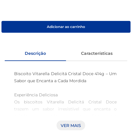
café
macarrão
Adicionar ao carrinho
Descrição
Características
Biscoito Vitarella Delicitá Cristal Doce 414g – Um 
Sabor que Encanta a Cada Mordida

Experiência Deliciosa  

Os biscoitos Vitarella Delicitá Cristal Doce 
trazem um sabor irresistível que encanta o 
paladar em cada momento. Com uma 
combinação perfeita de textura crocante e um 
VER MAIS
leve toque de doçura, são ideais para acompanhar 