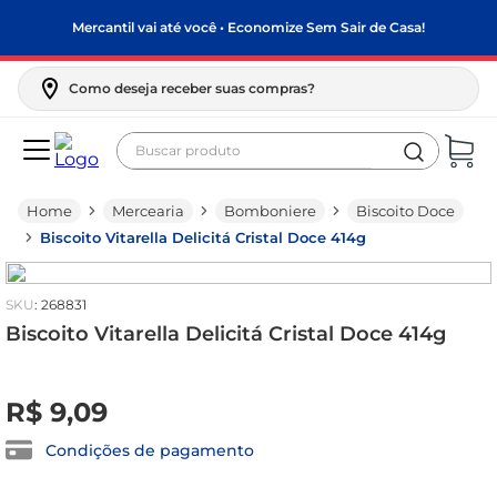
Mercantil vai até você • Economize Sem Sair de Casa!
Como deseja receber suas compras?
Buscar produto
Termos mais buscados
Mercearia
Bomboniere
Biscoito Doce
biscoito
Biscoito Vitarella Delicitá Cristal Doce 414g
frango
arroz
:
268831
papel higiênico
Biscoito Vitarella Delicitá Cristal Doce 414g
leite pó
R$
0
,
00
R$
9
,
09
feijão
leite condensado
Condições de pagamento
sabão pó