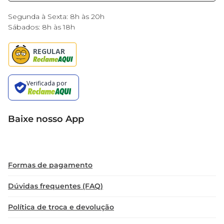
que leva em consideração a satisfação do 
Black Friday
consumidor. A tradição da marca Vitarella é 
Segunda à Sexta: 8h às 20h
sinônimo de qualidade e autenticidade, 
Sábados: 8h às 18h
permitindo que cada embalagem traga o 
compromisso com o melhor em sabor e 
confiabilidade.

Aprecie Sem Moderação  

Ao escolher os biscoitos Vitarella Delicitá Cristal 
Doce, você eleva seus momentos de pausa com 
Baixe nosso App
um toque doce, perfeito para adoçar sua rotina e 
compartilhar bons momentos. Seja em casa ou 
no trabalho, cada pedaço é uma oportunidade de 
transformar o dia em algo especial. Experimente 
Formas de pagamento
e descubra como é gostoso se permitir pequenas 
indulgências saborosas!
Dúvidas frequentes (FAQ)
Política de troca e devolução