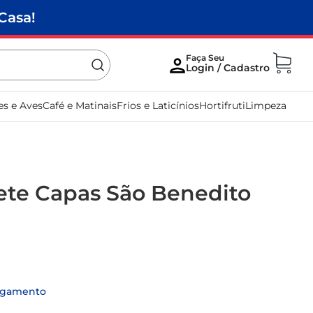
Casa!
es e Aves
Café e Matinais
Frios e Laticínios
Hortifruti
Limpeza
Sete Capas São Benedito
agamento