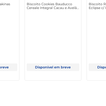
akinas
Biscoito Cookies Bauducco
Biscoito 
Cereale Integral Cacau e Avelã
Eclipse c/
80g
100g
breve
Disponível em breve
Disp