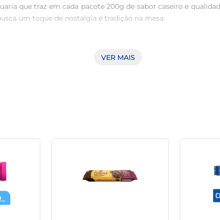
uaria que traz em cada pacote 200g de sabor caseiro e qualidad
busca um toque de nostalgia e tradição na mesa.

 é feito com ingredientes selecionados que garantem uma te
VER MAIS
, faz desse produto uma opção irresistível para quem aprecia u
axamento em casa ou até mesmo para compartilhar com a famíl
ioso café, chá ou leite, proporcionando uma experiência de sab
 a companhia perfeita para levar a qualquer lugar, seja na bo
duto, garantindo que você tenha sempre a opção de um lanche sa
to Sete Capas São Benedito. Cada embalagem é um convite par
eiro à sua rotina.