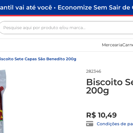
antil vai até você • Economize Sem Sair de 
Pesquise aqui por produto e/ou marca...
Termos mais buscados
Mercearia
Carn
biscoito
frango
iscoito Sete Capas São Benedito 200g
arroz
282346
papel higiênico
Biscoito 
200g
feijão
leite pó
R$
0
,
00
leite condensado
R$
10
,
49
sabão pó
Condições de p
café