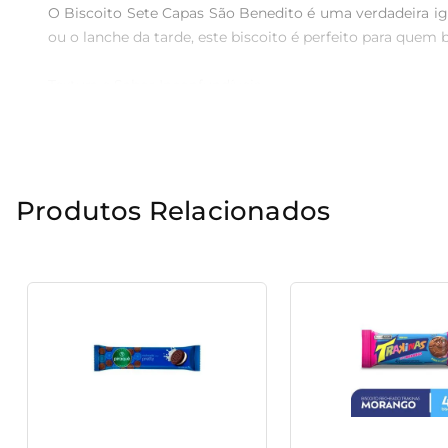
O Biscoito Sete Capas São Benedito é uma verdadeira ig
ou o lanche da tarde, este biscoito é perfeito para quem 
Textura e Sabor Inconfundíveis

Com camadas que se desmancham na boca, cada biscoito
combina perfeitamente doçura e um leve toque de riqueza
Versatilidade para Qualquer Momento

Produtos Relacionados
Seja para um encontro entre amigos, um momento de rel
podem ser servidos sozinhos ou acompanhados de um delic
Praticidade no Dia a Dia

Com embalagem prática de 200g, este biscoito se torna
individualizado preserva o frescor e a crocância do pro
Experimente e Deixe-se Encantar

Permita-se desfrutar a tradição e o sabor do Biscoi
momentos acolhedores e especiais, trazendo um toque cas