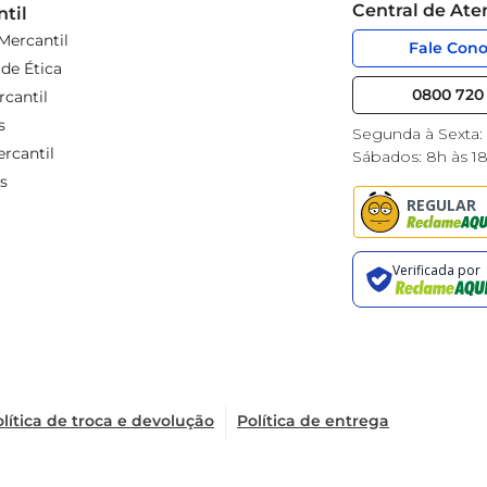
Central de At
til
Mercantil
Fale Con
de Ética
0800 720 
cantil
s
Segunda à Sexta:
rcantil
Sábados: 8h às 1
s
lítica de troca e devolução
Política de entrega