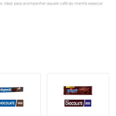
e. Ideal para acompanhar aquele café da manhã especial 
xtura leve e crocante a cada mordida. Seu sabor, que 
m lanche que encante o paladar.

ia, os Biscoitos Sete Capas são a escolha ideal. Eles 
or única e envolvente.

lsa, na mochila ou na gaveta do escritório. O formato 
boroso à mão.

a mergulhar em um universo de sabores que remetem a 