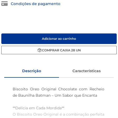
Condições de pagamento
sabão pó
macarrão
Adicionar ao carrinho
COMPRAR
CAIXA
28
UN
Descrição
Características
Biscoito Oreo Original Chocolate com Recheio 
de Baunilha Batman – Um Sabor que Encanta

**Delícia em Cada Mordida**  

O Biscoito Oreo Original é a combinação perfeita 