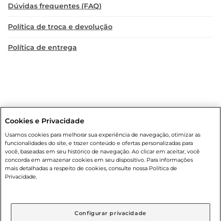
opção para agradar a todos.

Dúvidas frequentes (FAQ)
**Qualidade e Sabor Garantidos**  

Política de troca e devolução
A marca Oreo é conhecida por sua qualidade e 
Política de entrega
tradição no mercado de biscoitos. Cada unidade 
do Biscoito Oreo Original conta com um recheio 
macio e saboroso, envolto por duas camadas de 
biscoito crocante, criando a harmonia perfeita 
entre textura e sabor. Um item que certamente 
não pode faltar na despensa dos amantes de 
biscoitos.
Cookies e Privacidade
Condições gerais
: Em caso de divergência de valores, o valor válido
Usamos cookies para melhorar sua experiência de navegação, otimizar as
é o do carrinho de compras. Fotos ilustrativas. Compras sujeitas a
funcionalidades do site, e trazer conteúdo e ofertas personalizadas para
confirmação de estoque. Compras podem ser canceladas em caso
você, baseadas em seu histórico de navegação. Ao clicar em aceitar, você
de suspeita de fraude. A fim de garantir o acesso de um maior
concorda em armazenar cookies em seu dispositivo. Para informações
número de clientes as nossas promoções, a compra de produtos
mais detalhadas a respeito de cookies, consulte nossa Política de
com preços promocionais poderá ter sua quantidade limitada por
Privacidade.
cliente. Os preços, ofertas e condições são exclusivos para o e-
commerce e válidos durante o dia de hoje, podendo sofrer alterações
sem prévia notificação. Proibida a venda de bebidas alcoólicas para
menores de 18 anos, conforme Lei n.º 8069/90, art. 81, inciso II
Configurar privacidade
(Estatuto da Criança e do Adolescente). Preços e condições