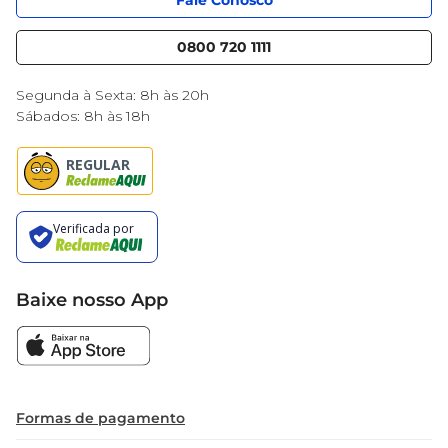
Fale Conosco
Serviços
Nossas lojas
**Versatilidade no Uso**  

Blog Mercantil
0800 720 1111
Cencosud Media
Perfeito para diversas ocasiões, o Biscoito Oreo 
Black Friday
pode ser consumido puro, ou ainda ser utilizado 
Segunda à Sexta: 8h às 20h
em receitas de sobremesas. Prepare um 
Sábados: 8h às 18h
saboroso pavê, utilize como crocante em tortas 
ou simplesmente delicie-se com uma porção 
acompanhada de leite gelado. Sua versatilidade é 
uma excelente maneira de adicionar um toque 
especial aos seus momentos.

**Ideal para Compartilhar**  

Baixe nosso App
Com 4 unidades no pacote, o produto é prático e 
ideal para levar em passeios ou para o consumo 
em casa. A porção individual oferece uma 
maneira conveniente de saborear essa delícia 
sem a preocupação de excessos. Ideal para 
Formas de pagamento
crianças e adultos, os biscoitos são uma ótima 