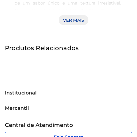
de um sabor único e uma textura irresistível. 
Com um recheio cremoso de baunilha, cada 
unidade traz uma explosão de sabor que 
VER MAIS
conquista paladares de todas as idades. Este 
pacote de 36g, que acompanha 4 unidades, é 
ideal para momentos de lanche, sobremesa ou 
Produtos Relacionados
para compartilhar no happy hour entre amigos e 
familiares.

**Experiência Visual e Saborosa**  

Design inspirado no Batman, este biscoito não é 
apenas uma iguaria deliciosa, mas também uma 
diversão para os fãs do super-herói. A 
Institucional
embalagem criativa traz um toque especial e 
Sobre o Mercantil
torna sua pausa para o lanche ainda mais 
Mercantil
Grupo Cencosud
encantadora. Cada biscoito é um convite para 
Cartão Mercantil
Trabalhe conosco
adentrar no universo dos heróis, enquanto se 
Central de Atendimento
Código de Ética
deleita com a clássica combinação de chocolate 
Sobre Privacidade
e baunilha.

App Mercantil
Portal do fornecedor