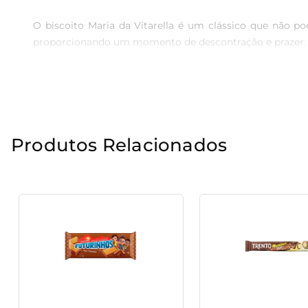
O biscoito Maria da Vitarella é um clássico que não po
proporcionando um momento de descontração e prazer. Fe
aquele lanchinho à tarde ou para um lanche rápido a qualq
Versatilidade na Sua Rotina

A versatilidade do biscoito Maria Vitarella é uma de su
Produtos Relacionados
Experimente utilizá-lo em sobremesas, como uma croc
cozinha, agregando sabor e textura a diferentes pratos.

Praticidade no Dia a Dia

Com um pacote de 350g, a embalagem é perfeita para ter
armazenamento e, ao mesmo tempo, garante a frescura d
mesmo para o lanche na escola, proporcionando uma paus
Experiência Atraente
