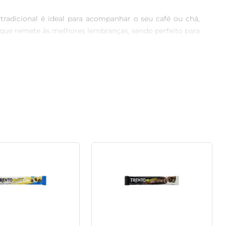
tradicional é ideal para acompanhar o seu café ou chá, 
que remete às melhores lembranças, sendo perfeito para 
 é uma excelente base para diversas receitas criativas. 
sa característica faz com que ele seja um aliado na 
a delícia. O biscoito vem em um formato que facilita o 
ca, ideal para ser levada em viagens, passeios ou até 