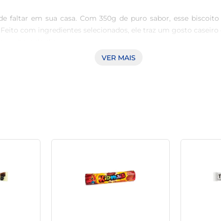
de faltar em sua casa. Com 350g de puro sabor, esse biscoito 
ito com ingredientes selecionados, ele traz um gosto caseiro 
uer hora do dia.

VER MAIS
as grandes qualidades. Ele pode ser degustado puro, mas também
ante camada em tortas ou até mesmo em receitas de pavês. Es
 à disposição em casa, garantindo que você nunca fique sem ess
o produto, se mantendo crocante e saboroso. É uma opção práti
a saborosa no seu dia.
