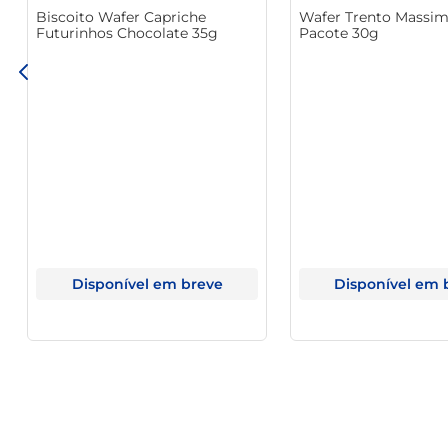
Biscoito Wafer Capriche
Wafer Trento Massi
A qualidade e o sabor do biscoito Maria Vitarella se des
Futurinhos Chocolate 35g
Pacote 30g
perfeito entre a leveza e a crocância, fazendo dele 
autenticidade de um produto feito com carinho.
Disponível em breve
Disponível em 