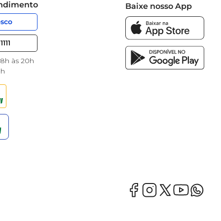
endimento
Baixe nosso App
osco
1111
 8h às 20h
8h