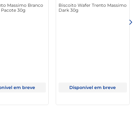
nto Massimo Branco
Biscoito Wafer Trento Massimo
versas gerações. Sua receita clássica busca o equilíbrio 
s Pacote 30g
Dark 30g
saborear um biscoito que traz consigo a tradição e a 
onível em breve
Disponível em breve