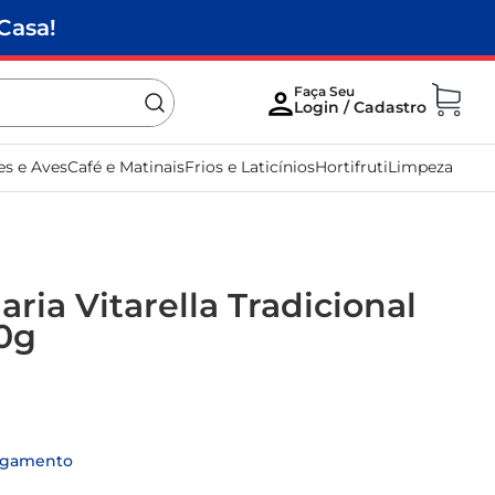
Casa!
es e Aves
Café e Matinais
Frios e Laticínios
Hortifruti
Limpeza
aria Vitarella Tradicional
0g
agamento