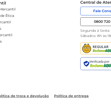
Central de At
til
Mercantil
Fale Con
de Ética
0800 720 
cantil
s
Segunda à Sexta:
rcantil
Sábados: 8h às 1
s
lítica de troca e devolução
Política de entrega