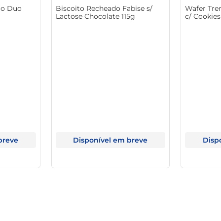
mo Duo
Biscoito Recheado Fabise s/
Wafer Tre
tacam em cada mordida, tornando-o uma escolha favorita entre di
Lactose Chocolate 115g
c/ Cookie
uma opção que agrada a todos. Venha redescobrir o prazer de 
breve
Disponível em breve
Disp