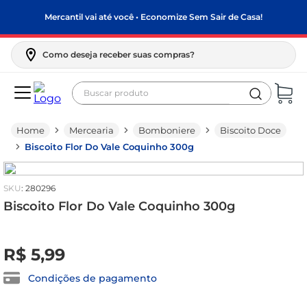
Mercantil vai até você • Economize Sem Sair de Casa!
Como deseja receber suas compras?
Buscar produto
Termos mais buscados
Mercearia
Bomboniere
Biscoito Doce
biscoito
Biscoito Flor Do Vale Coquinho 300g
frango
arroz
:
280296
papel higiênico
Biscoito Flor Do Vale Coquinho 300g
feijão
R$
0
,
00
R$
5
,
99
leite pó
leite condensado
Condições de pagamento
sabão pó