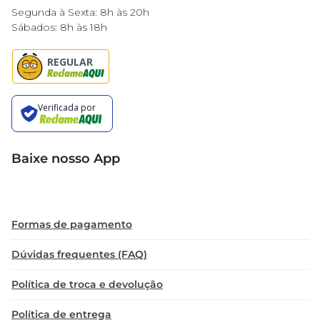
Prático e fácil de armazenar, o pacote de 300g 
Segunda à Sexta: 8h às 20h
garante que você tenha sempre à disposição uma 
Sábados: 8h às 18h
opção saborosa para oferecer a amigos e 
familiares ou para o seu próprio prazer. A 
embalagem é ideal para levar com você em 
passeios, viagens ou simplesmente para manter 
em casa, sempre à mão, quando a vontade de um 
lanche gostoso aparecer.

Baixe nosso App
Compromisso com a Qualidade

Os Biscoitos Flor Do Vale são produzidos com 
rigorosos padrões de qualidade, garantindo um 
produto que não apenas encanta o paladar, mas 
Formas de pagamento
também respeita as tradições da fabricação de 
biscoitos. Com ingredientes selecionados e 
Dúvidas frequentes (FAQ)
atenção aos detalhes, a marca se destaca no 
mercado, proporcionando um lanche que traz 
Política de troca e devolução
consigo a história e o sabor da culinária artesanal.

Política de entrega