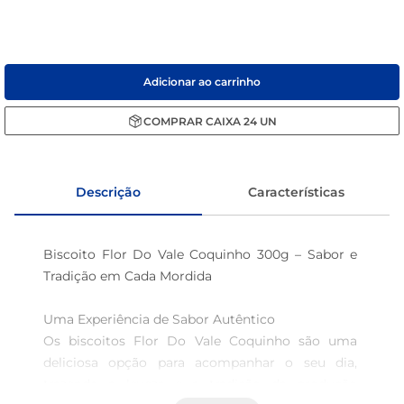
café
macarrão
Adicionar ao carrinho
COMPRAR
CAIXA
24
UN
Descrição
Características
Biscoito Flor Do Vale Coquinho 300g – Sabor e 
Tradição em Cada Mordida

Uma Experiência de Sabor Autêntico

Os biscoitos Flor Do Vale Coquinho são uma 
deliciosa opção para acompanhar o seu dia, 
trazendo a leveza e a tradição da produção 