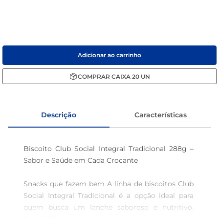
café
macarrão
Adicionar ao carrinho
COMPRAR
CAIXA
20
UN
Descrição
Características
Biscoito Club Social Integral Tradicional 288g – 
Sabor e Saúde em Cada Crocante

Snacks que fazem bem A linha de biscoitos Club 
Social Integral Tradicional é a opção ideal para 
quem busca um lanche saboroso e nutritivo. 