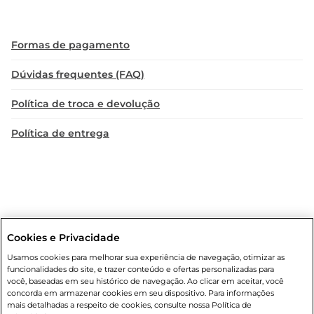
Formas de pagamento
Dúvidas frequentes (FAQ)
Política de troca e devolução
Política de entrega
Cookies e Privacidade
Condições gerais
: Em caso de divergência de valores, o valor válido
Usamos cookies para melhorar sua experiência de navegação, otimizar as
é o do carrinho de compras. Fotos ilustrativas. Compras sujeitas a
funcionalidades do site, e trazer conteúdo e ofertas personalizadas para
confirmação de estoque. Compras podem ser canceladas em caso
você, baseadas em seu histórico de navegação. Ao clicar em aceitar, você
de suspeita de fraude. A fim de garantir o acesso de um maior
concorda em armazenar cookies em seu dispositivo. Para informações
número de clientes as nossas promoções, a compra de produtos
mais detalhadas a respeito de cookies, consulte nossa Política de
com preços promocionais poderá ter sua quantidade limitada por