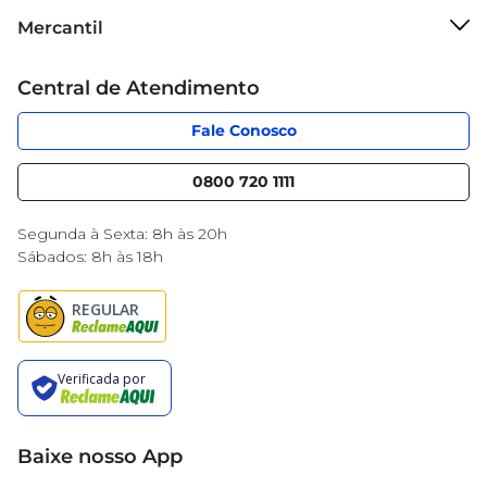
Sobre o Mercantil
Mercantil
Grupo Cencosud
Cartão Mercantil
Trabalhe conosco
Central de Atendimento
Código de Ética
Sobre Privacidade
App Mercantil
Portal do fornecedor
Fale Conosco
Serviços
Nossas lojas
Blog Mercantil
0800 720 1111
Cencosud Media
Black Friday
Segunda à Sexta: 8h às 20h
Sábados: 8h às 18h
Baixe nosso App