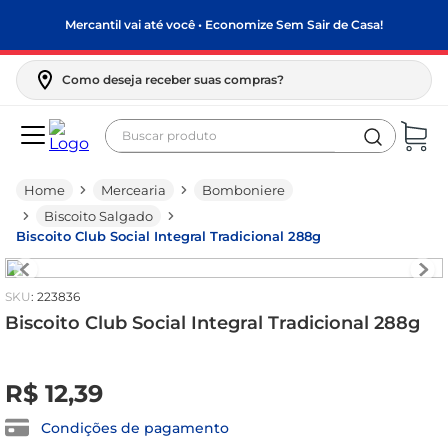
Mercantil vai até você • Economize Sem Sair de Casa!
Como deseja receber suas compras?
Buscar produto
Termos mais buscados
Mercearia
Bomboniere
biscoito
Biscoito Salgado
frango
Biscoito Club Social Integral Tradicional 288g
arroz
:
223836
papel higiênico
Biscoito Club Social Integral Tradicional 288g
leite pó
R$
0
feijão
,
00
R$
12
,
39
leite condensado
Condições de pagamento
sabão pó