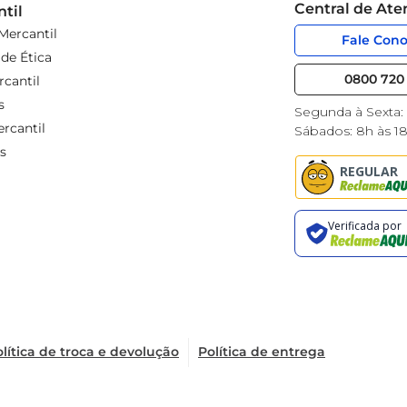
Central de At
til
Mercantil
Fale Con
de Ética
0800 720 
cantil
s
Segunda à Sexta:
rcantil
Sábados: 8h às 1
s
lítica de troca e devolução
Política de entrega