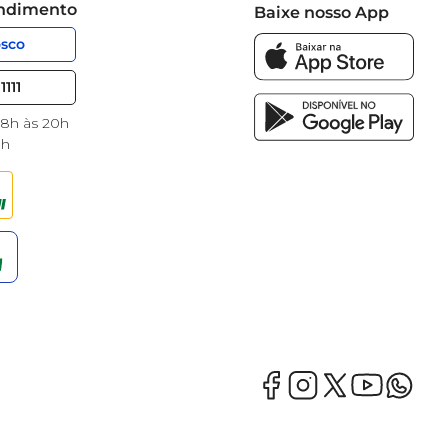
endimento
Baixe nosso App
osco
1111
 8h às 20h
8h