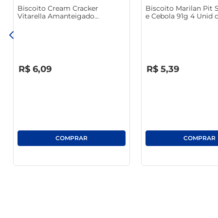
Biscoito Cream Cracker
Biscoito Marilan Pit 
Vitarella Amanteigado
e Cebola 91g 4 Unid 
Tradicional 350g
Cada
R$
0
,
00
R$
0
,
00
R$
6
,
09
R$
5
,
39