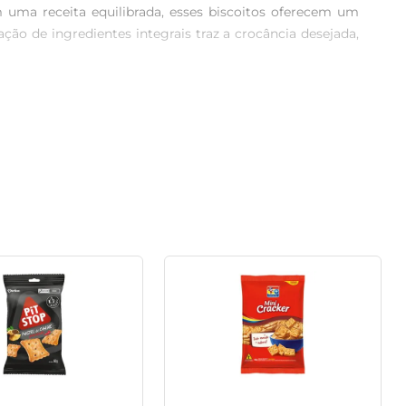
 uma receita equilibrada, esses biscoitos oferecem um 
ção de ingredientes integrais traz a crocância desejada, 
brir mão do sabor. A adição de sal proporciona um toque 
lanche prático durante o dia, tornando-se uma companhia 
a. Ideal para aquele momento em que bate a fome ou 
os Salt Plus Integral são uma excelente opção para quem 
tiva para quem quer um lanche leve, que proporciona a 
de, complementando a sua alimentação de maneira prática 