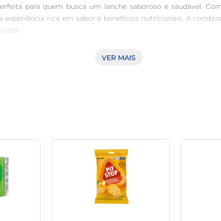
a perfeita para quem busca um lanche saboroso e saudável. Com
experiência rica em sabor e benefícios nutricionais. A combina
ladar.

VER MAIS
são livres de aditivos artificiais, priorizando a saúde sem a
s. São ideais para acompanhar um café, um chá ou para ser um 
erfeita para levar na bolsa, mochilas ou para ter em cas
 Com a proposta de facilitar a alimentação saudável, os biscoit
, agradando tanto adultos quanto crianças. Uma ótima alterna
ubra como é possível degustar um biscoito que une sabor e saú