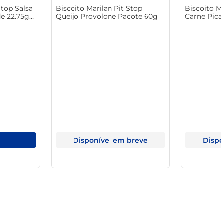
Stop Salsa
Biscoito Marilan Pit Stop
Biscoito M
de 22.75g
Queijo Provolone Pacote 60g
Carne Pic
Disponível em breve
Disp