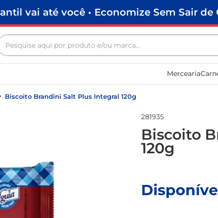
antil vai até você • Economize Sem Sair de 
Pesquise aqui por produto e/ou marca...
Termos mais buscados
Mercearia
Carn
biscoito
frango
Biscoito Brandini Salt Plus Integral 120g
arroz
281935
papel higiênico
Biscoito B
120g
feijão
leite pó
leite condensado
Disponíve
sabão pó
macarrão