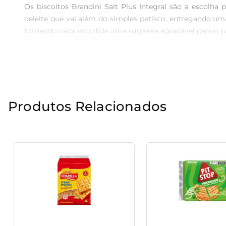
Os biscoitos Brandini Salt Plus Integral são a escolh
deleite que vai além do simples petisco, entregando uma 
tornando cada mordida uma surpresa agradável para o pa
Ingredientes de Qualidade  

Produzidos com farinha integral, os biscoitos Brandini 
especial, realçando os sabores naturais dos ingrediente
perfeita para momentos de pausa e descontração.

Produtos Relacionados
Praticidade no Dia a Dia  

Com 120g de produto, a embalagem é conveniente e p
simplesmente para um lanche gostoso entre as refeições.
deseja manter uma rotina equilibrada e saborosa.

Perfeito Para Todos os Gostos  

Os biscoitos Brandini se destacam por serem versáteis
energia necessária para o dia a dia. Experimente e desc
e gostosa.