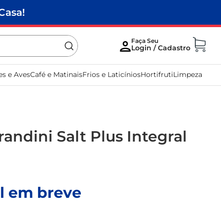
Casa!
es e Aves
Café e Matinais
Frios e Laticínios
Hortifruti
Limpeza
randini Salt Plus Integral
l em breve