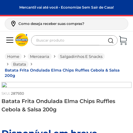
Mercantil vai até você • Economize Sem Sair de Casa!
Como deseja receber suas compras?
Buscar produto
Termos mais buscados
Mercearia
Salgadinhos E Snacks
biscoito
Batata
frango
Batata Frita Ondulada Elma Chips Ruffles Cebola & Salsa
200g
arroz
papel higiênico
:
287930
leite pó
Batata Frita Ondulada Elma Chips Ruffles
Cebola & Salsa 200g
feijão
leite condensado
café