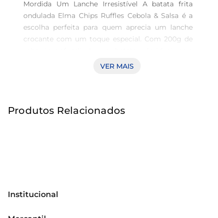
Mordida Um Lanche Irresistível A batata frita 
ondulada Elma Chips Ruffles Cebola & Salsa é a 
escolha perfeita para quem aprecia um lanche 
crocante com um toque especial. Com 200g de 
sabor inconfundível, essas batatas são ideais para 
acompanhar um momento descontraído, seja em 
VER MAIS
uma reunião com amigos, uma maratona de 
filmes ou simplesmente para aquele lanche 
durante o dia. Sabor Autêntico A combinação de 
Produtos Relacionados
cebola e salsa dá um novo ar às tradicionais 
batatas fritas, criando uma explosão de sabor a 
cada mordida. Cada ondulação é projetada para 
proporcionar uma crocância excepcional, 
garantindo que o gosto dos temperos se 
sobressaia. É o equilíbrio perfeito entre o salgado 
e o sabor, proporcionando uma experiência única 
a quem prova. Versatilidade de Uso Além de 
Institucional
serem ótimas como um lanche sozinho, estas 
Sobre o Mercantil
batatas fritas onduladas podem ser usadas em 