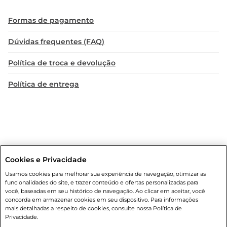
Formas de pagamento
Dúvidas frequentes (FAQ)
Política de troca e devolução
Política de entrega
Cookies e Privacidade
Condições gerais
: Em caso de divergência de valores, o valor válido
Usamos cookies para melhorar sua experiência de navegação, otimizar as
é o do carrinho de compras. Fotos ilustrativas. Compras sujeitas a
funcionalidades do site, e trazer conteúdo e ofertas personalizadas para
confirmação de estoque. Compras podem ser canceladas em caso
você, baseadas em seu histórico de navegação. Ao clicar em aceitar, você
de suspeita de fraude. A fim de garantir o acesso de um maior
concorda em armazenar cookies em seu dispositivo. Para informações
número de clientes as nossas promoções, a compra de produtos
mais detalhadas a respeito de cookies, consulte nossa Política de
com preços promocionais poderá ter sua quantidade limitada por
Privacidade.
cliente. Os preços, ofertas e condições são exclusivos para o e-