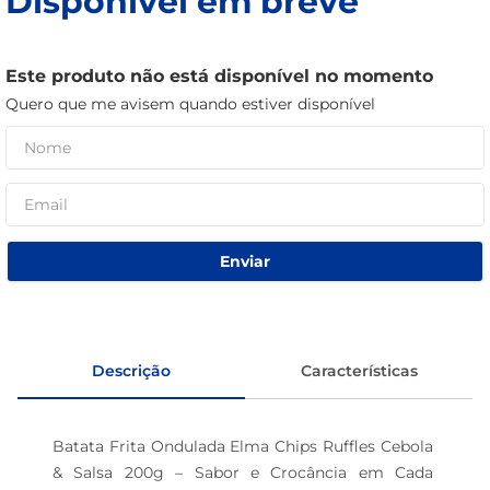
Disponível em breve
sabão pó
macarrão
Este produto não está disponível no momento
Quero que me avisem quando estiver disponível
Enviar
Descrição
Características
Batata Frita Ondulada Elma Chips Ruffles Cebola 
& Salsa 200g – Sabor e Crocância em Cada 