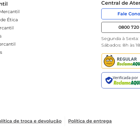
Central de At
til
Mercantil
Fale Con
de Ética
0800 720 
cantil
s
Segunda à Sexta:
rcantil
Sábados: 8h às 1
s
lítica de troca e devolução
Política de entrega