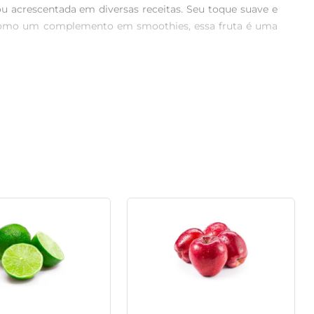
ou acrescentada em diversas receitas. Seu toque suave e 
u como um complemento em smoothies, essa fruta é uma 
 Além disso, seu consumo pode ajudar a combater a fadiga 
 alimentação equilibrada e saudável. 

a em vitaminas, bolos, panquecas ou até mesmo como 
ersatilidade na cozinha permite que você explore novas 
a luz direta. Assim, ela amadurece de forma adequada, 
ora isso possa alterar um pouco a textura da fruta.