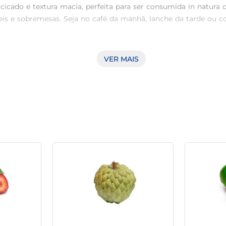
icado e textura macia, perfeita para ser consumida in natura 
veis e sobremesas. Seja no café da manhã, lanche da tarde o
VER MAIS
 a saúde do coração e para o funcionamento intestinal regular.
des físicas. Incluí-la na dieta pode ser um grande aliado para uma
ilizada em uma variedade de pratos. Experimente adicioná-l
ada ou assada, criando delícias que encantam paladares. Sua v
, é recomendado armazená-la em temperatura ambiente, longe d
ecer, pode ser refrigerada para prolongar sua durabilidade, emb