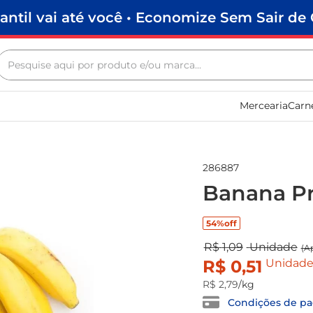
antil vai até você • Economize Sem Sair de 
Pesquise aqui por produto e/ou marca...
Termos mais buscados
Mercearia
Carn
biscoito
frango
arroz
286887
papel higiênico
Banana Pr
leite pó
54%
off
feijão
R$
1
,
09
Unidade
(A
leite condensado
R$
0
,
51
Unidad
sabão pó
R$
2
,
79
/kg
Condições de p
café