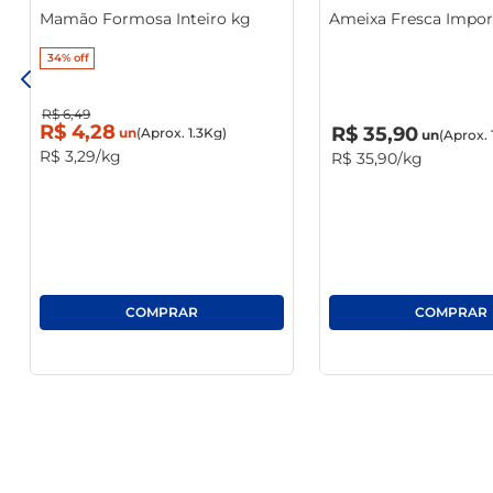
Mamão Formosa Inteiro kg
Ameixa Fresca Impor
34%
off
R$
6
,
49
R$
0
,
00
R$
4
,
28
R$
35
,
90
un
(Aprox. 1.3Kg)
un
(Aprox. 
R$
3
,
29
/kg
R$
35
,
90
/kg