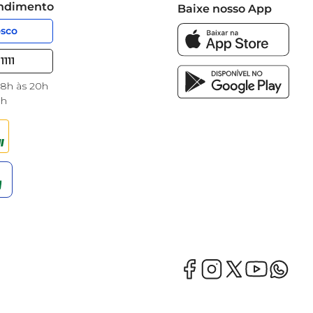
endimento
Baixe nosso App
osco
1111
 8h às 20h
8h