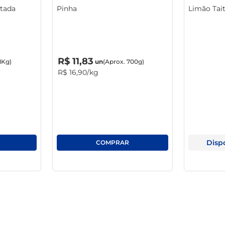
tada
Pinha
Limão Tai
R$
0
,
00
R$
11
,
83
1Kg)
un
(Aprox. 700g)
R$
16
,
90
/kg
Disp