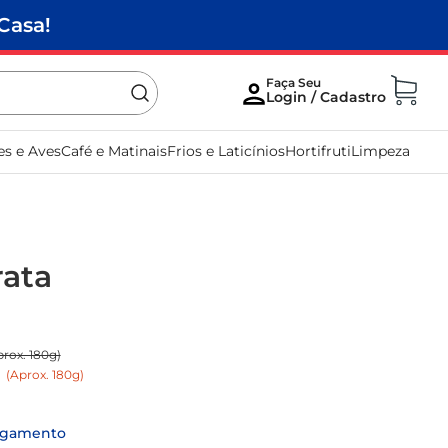
Casa!
es e Aves
Café e Matinais
Frios e Laticínios
Hortifruti
Limpeza
ata
prox. 180g)
e
(Aprox. 180g)
agamento