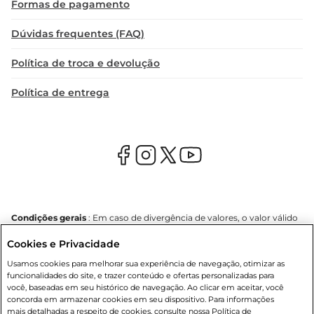
Formas de pagamento
Dúvidas frequentes (FAQ)
Política de troca e devolução
Política de entrega
Condições gerais
: Em caso de divergência de valores, o valor válido
é o do carrinho de compras. Fotos ilustrativas. Compras sujeitas a
Cookies e Privacidade
confirmação de estoque. Compras podem ser canceladas em caso
de suspeita de fraude. A fim de garantir o acesso de um maior
Usamos cookies para melhorar sua experiência de navegação, otimizar as
número de clientes as nossas promoções, a compra de produtos
funcionalidades do site, e trazer conteúdo e ofertas personalizadas para
com preços promocionais poderá ter sua quantidade limitada por
você, baseadas em seu histórico de navegação. Ao clicar em aceitar, você
cliente. Os preços, ofertas e condições são exclusivos para o e-
concorda em armazenar cookies em seu dispositivo. Para informações
commerce e válidos durante o dia de hoje, podendo sofrer alterações
mais detalhadas a respeito de cookies, consulte nossa Política de