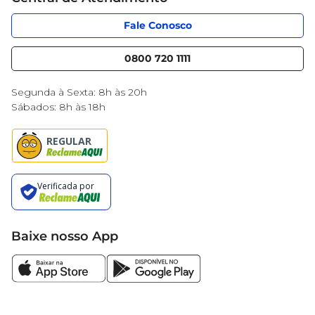
Código de Ética
Sobre Privacidade
App Mercantil
Portal do fornecedor
Fale Conosco
Serviços
Nossas lojas
Blog Mercantil
0800 720 1111
Cencosud Media
Black Friday
Segunda à Sexta: 8h às 20h
Sábados: 8h às 18h
Baixe nosso App