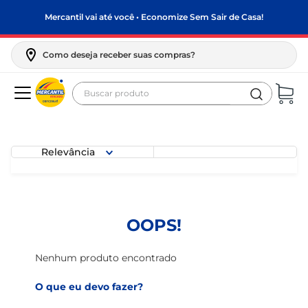
Mercantil vai até você • Economize Sem Sair de Casa!
Como deseja receber suas compras?
Buscar produto
Termos mais buscados
biscoito
Relevância
frango
arroz
papel higiênico
OOPS!
leite pó
feijão
Nenhum produto encontrado
leite condensado
O que eu devo fazer?
sabão pó