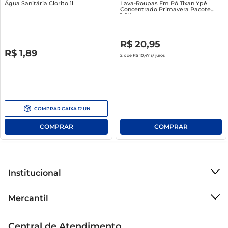
Água Sanitária Clorito 1l
Lava-Roupas Em Pó Tixan Ypê
Concentrado Primavera Pacote
1.6Kg
R$
0
,
00
R$
20
,
95
R$
0
,
00
R$
1
,
89
2
x de
R$ 10,47
s/ juros
COMPRAR
CAIXA
12
UN
Institucional
Sobre o Mercantil
Mercantil
Grupo Cencosud
Cartão Mercantil
Trabalhe conosco
Central de Atendimento