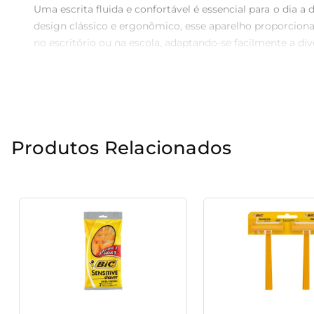
Uma escrita fluida e confortável é essencial para o dia a
design clássico e ergonômico, esse aparelho proporciona
no escritório ou na escola, adaptando-se facilmente a div
Qualidade Bic

Em cada detalhe, o aparelho é projetado para garantir 
proporcionando um resultado impecável em qualquer tip
superior.

Produtos Relacionados
Oferta Imperdível

Pensando na economia e na praticidade, a oferta "Leve 
garante um estoque de canetas e economiza ao mesmo tem
Praticidade a um Toque

Com seu design leve e fácil de manusear, o aparelho é
personalizar seu material escrito, trazendo mais alegria e 