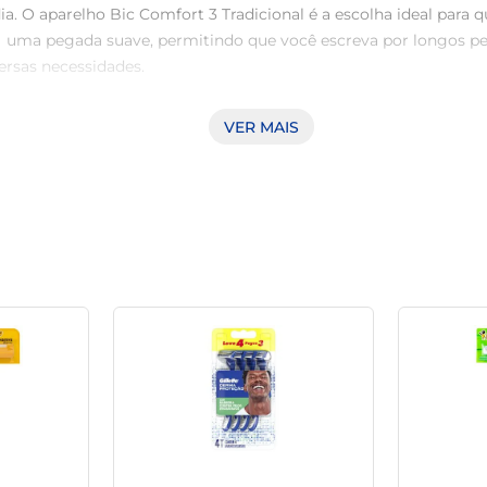
 dia. O aparelho Bic Comfort 3 Tradicional é a escolha ideal pa
 uma pegada suave, permitindo que você escreva por longos per
ersas necessidades.

VER MAIS
a qualidade que a marca Bic oferece. Suas três pontas garantem
o de papel. Com a confiança de uma marca reconhecida, o Com
4, Pague 3" traz uma excelente oportunidade para quem precis
po, tornando-se uma solução acessível para atender às suas ne
 intuitivo para todos. Além disso, a variedade de cores disp
estilo ao cotidiano.