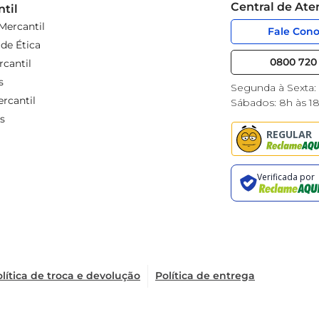
Central de At
til
Mercantil
Fale Con
de Ética
0800 720 
cantil
s
Segunda à Sexta:
rcantil
Sábados: 8h às 1
s
lítica de troca e devolução
Política de entrega