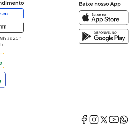
endimento
Baixe nosso App
osco
1111
 8h às 20h
8h