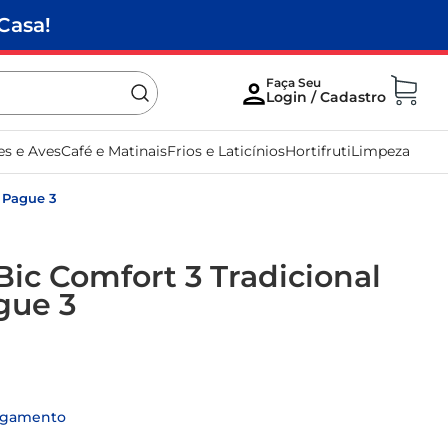
Casa!
es e Aves
Café e Matinais
Frios e Laticínios
Hortifruti
Limpeza
4 Pague 3
Bic Comfort 3 Tradicional
gue 3
agamento