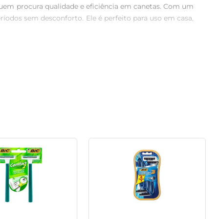
ra quem procura qualidade e eficiência em canetas. Com um 
íodos sem desconforto. Ele é perfeito para uso em casa, 
 uma escrita uniforme e contínua, minimizando falhas e 
fort 3 se destaca pela durabilidade e pelo desempenho 
a de canetas de forma regular. Com essa promoção, você 
cessidades diárias.

oníveis faz do Bic Comfort 3 uma excelente opção para 