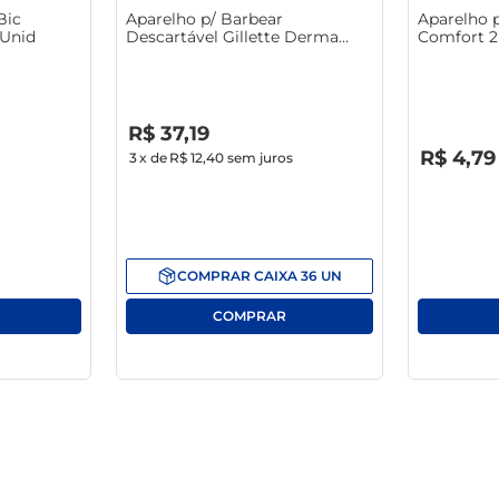
Bic
Aparelho p/ Barbear
Aparelho 
 Unid
Descartável Gillette Derma
Comfort 2 
Proteção Leve 4 Pague 3
R$
0
,
00
R$
37
,
19
R$
0
,
00
R$
4
,
79
3
x de
R$ 12,40
sem juros
COMPRAR
CAIXA
36
UN