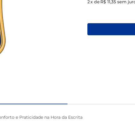
2
x de
R$ 11,35
sem jur
macarrão
nforto e Praticidade na Hora da Escrita
