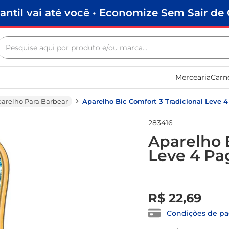
antil vai até você • Economize Sem Sair de 
Pesquise aqui por produto e/ou marca...
Termos mais buscados
Mercearia
Carn
biscoito
frango
arelho Para Barbear
Aparelho Bic Comfort 3 Tradicional Leve 
arroz
283416
papel higiênico
Aparelho 
Leve 4 Pa
leite pó
feijão
R$
0
,
00
leite condensado
R$
22
,
69
café
Condições de p
sabão pó