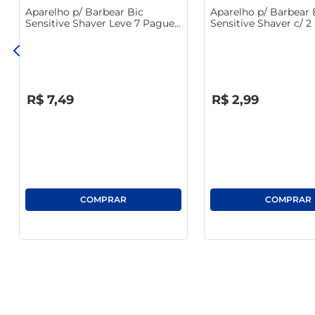
Aparelho p/ Barbear Bic
Aparelho p/ Barbear 
Sensitive Shaver Leve 7 Pague
Sensitive Shaver c/ 2
5
R$
0
,
00
R$
0
,
00
R$
7
,
49
R$
2
,
99