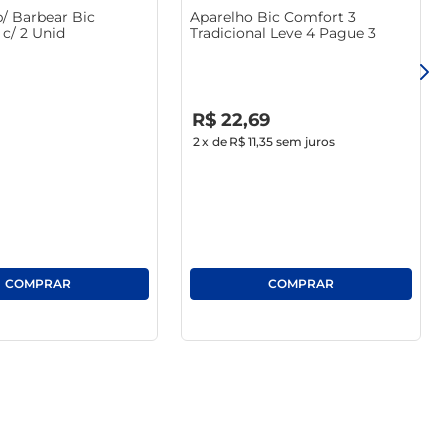
p/ Barbear Bic
Aparelho Bic Comfort 3
c/ 2 Unid
Tradicional Leve 4 Pague 3
R$
0
,
00
R$
22
,
69
2
x de
R$ 11,35
sem juros