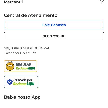
Mercantil
Grupo Cencosud
Cartão Mercantil
Trabalhe conosco
Central de Atendimento
Código de Ética
Sobre Privacidade
App Mercantil
Portal do fornecedor
Fale Conosco
Serviços
Nossas lojas
Blog Mercantil
0800 720 1111
Cencosud Media
Black Friday
Segunda à Sexta: 8h às 20h
Sábados: 8h às 18h
Baixe nosso App