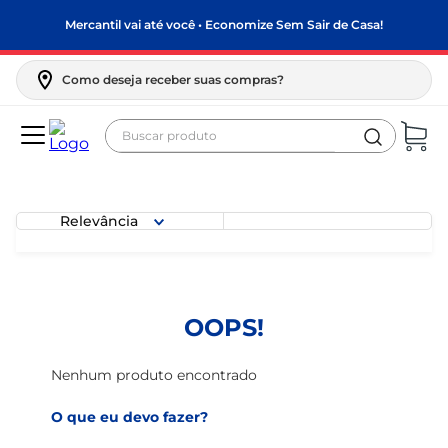
Mercantil vai até você • Economize Sem Sair de Casa!
Como deseja receber suas compras?
Buscar produto
Termos mais buscados
biscoito
Relevância
frango
arroz
papel higiênico
OOPS!
feijão
leite pó
Nenhum produto encontrado
leite condensado
O que eu devo fazer?
sabão pó