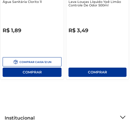
Água Sanitária Clorito 1l
Lava-Louças Líquido Ypê Limão
Controle De Odor 500ml
R$
0
,
00
R$
0
,
00
R$
1
,
89
R$
3
,
49
COMPRAR
CAIXA
12
UN
Institucional
Sobre o Mercantil