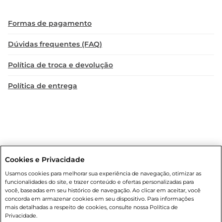
Formas de pagamento
Dúvidas frequentes (FAQ)
Política de troca e devolução
Política de entrega
Cookies e Privacidade
Condições gerais
: Em caso de divergência de valores, o valor válido
Usamos cookies para melhorar sua experiência de navegação, otimizar as
é o do carrinho de compras. Fotos ilustrativas. Compras sujeitas a
funcionalidades do site, e trazer conteúdo e ofertas personalizadas para
confirmação de estoque. Compras podem ser canceladas em caso
você, baseadas em seu histórico de navegação. Ao clicar em aceitar, você
de suspeita de fraude. A fim de garantir o acesso de um maior
concorda em armazenar cookies em seu dispositivo. Para informações
número de clientes as nossas promoções, a compra de produtos
mais detalhadas a respeito de cookies, consulte nossa Política de
com preços promocionais poderá ter sua quantidade limitada por
Privacidade.
cliente. Os preços, ofertas e condições são exclusivos para o e-