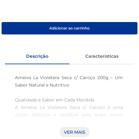
café
macarrão
Adicionar ao carrinho
Descrição
Características
Ameixa La Violetera Seca c/ Caroço 200g – Um 
Sabor Natural e Nutritivo

Qualidade e Sabor em Cada Mordida  

A Ameixa La Violetera Seca c/ Caroço é uma 
opção deliciosa e saudável para quem busca 
integrar frutas secas na alimentação diária. Com 
200g, esse produto oferece a combinação 
VER MAIS
perfeita entre sabor, valor nutricional e 