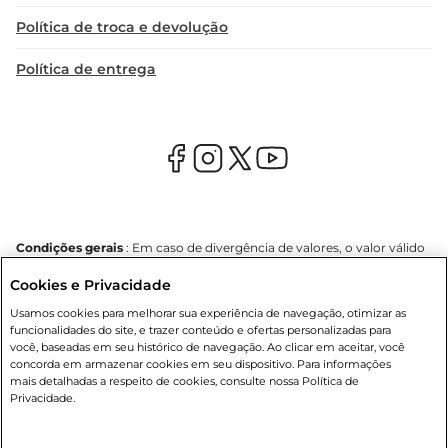
Política de troca e devolução
Política de entrega
Condições gerais
: Em caso de divergência de valores, o valor válido
é o do carrinho de compras. Fotos ilustrativas. Compras sujeitas a
Cookies e Privacidade
confirmação de estoque. Compras podem ser canceladas em caso
de suspeita de fraude. A fim de garantir o acesso de um maior
Usamos cookies para melhorar sua experiência de navegação, otimizar as
número de clientes as nossas promoções, a compra de produtos
funcionalidades do site, e trazer conteúdo e ofertas personalizadas para
com preços promocionais poderá ter sua quantidade limitada por
você, baseadas em seu histórico de navegação. Ao clicar em aceitar, você
cliente. Os preços, ofertas e condições são exclusivos para o e-
concorda em armazenar cookies em seu dispositivo. Para informações
commerce e válidos durante o dia de hoje, podendo sofrer alterações
mais detalhadas a respeito de cookies, consulte nossa Política de
sem prévia notificação. Proibida a venda de bebidas alcoólicas para
Privacidade.
menores de 18 anos, conforme Lei n.º 8069/90, art. 81, inciso II
(Estatuto da Criança e do Adolescente). Preços e condições
exclusivos para o
www.mercantilatacado.com.br
, podendo sofrer