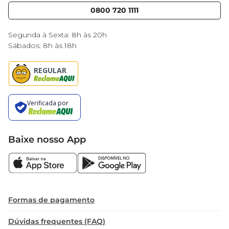
Blog Mercantil
0800 720 1111
Cencosud Media
Black Friday
Segunda à Sexta: 8h às 20h
Sábados: 8h às 18h
Baixe nosso App
Formas de pagamento
Dúvidas frequentes (FAQ)