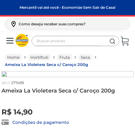
Mercantil vai até você • Economize Sem Sair de Casa!
Como deseja receber suas compras?
Buscar produto
Termos mais buscados
Hortifruti
Fruta
Seca
biscoito
Ameixa La Violetera Seca c/ Caroço 200g
frango
arroz
:
277499
papel higiênico
Ameixa La Violetera Seca c/ Caroço 200g
feijão
R$
0
,
00
R$
14
,
90
leite pó
leite condensado
Condições de pagamento
sabão pó