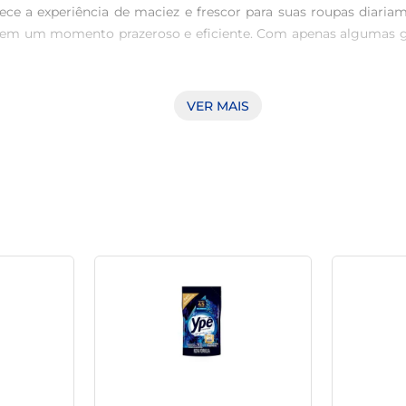
e a experiência de maciez e frescor para suas roupas diari
ar em um momento prazeroso e eficiente. Com apenas algumas go
VER MAIS
 amaciante oferece uma fragrância leve e refrescante que env
o uso, garantindo que suas peças estejam sempre agradáveis ao
imiza o aproveitamento do produto, sendo necessário usar
 na hora de cuidar da sua lavanderia, permitindo que você tenha 
na conservação das fibras, proporcionando um cuidado especia
sgaste e prolongando a vida útil dos tecidos.

ante pode ser utilizado em máquinas e em lavagens manuais, 