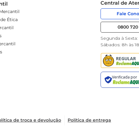
Central de At
til
Mercantil
Fale Con
de Ética
0800 720 
cantil
s
Segunda à Sexta:
rcantil
Sábados: 8h às 1
s
lítica de troca e devolução
Política de entrega