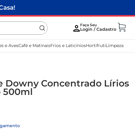
Casa!
es e Aves
Café e Matinais
Frios e Laticínios
Hortifruti
Limpeza
 Downy Concentrado Lírios
 500ml
agamento