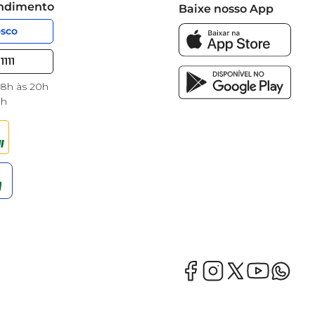
endimento
Baixe nosso App
osco
1111
 8h às 20h
8h