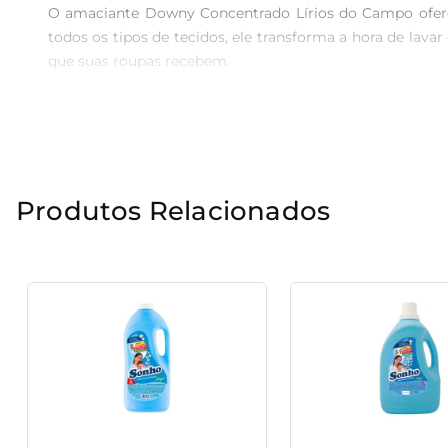
O amaciante Downy Concentrado Lírios do Campo oferec
todos os tipos de tecidos, ele transforma a hora de lav
que suas roupas recebem.

### Fragrância Floral que Encanta

Inspirado no delicado aroma dos lírios do campo, este
lavagem proporciona uma sensação de frescor ao longo d
maciez, mas também uma sensação de frescor imediata.

Produtos Relacionados
### Fórmula Concentrada para Maior Economia

Com sua fórmula concentrada, o amaciante Downy max
amaciantes comuns. Isso traz mais economia e praticidade
### Cuidados com os Tecidos

Além de promover a maciez, o produto também auxilia 
ajuda a manter suas peças em ótimo estado, evitando o de
### Uso Prático e Versátil

Compatível com diversos processos de lavagem, o amaci