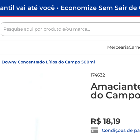
antil vai até você • Economize Sem Sair de 
Pesquise aqui por produto e/ou marca...
Termos mais buscados
Mercearia
Carn
biscoito
frango
 Downy Concentrado Lírios do Campo 500ml
arroz
174632
papel higiênico
Amaciante
do Campo
leite pó
feijão
R$
0
,
00
leite condensado
R$
18
,
19
café
Condições de p
sabão pó