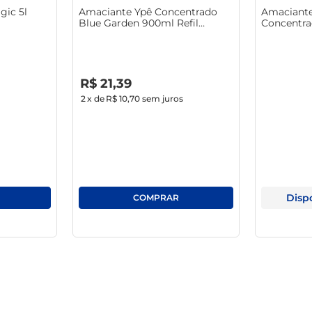
ic 5l
Amaciante Ypê Concentrado
Amaciant
 suas roupas ficam mais suaves e com fragrância envolvente, to
Blue Garden 900ml Refil
Concentra
Econômico
Leve 500
R$
0
,
00
R$
21
,
39
2
x de
R$ 10,70
sem juros
Disp