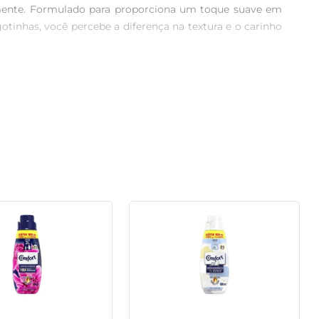
amente. Formulado para proporciona um toque suave em 
tinhas, você percebe a diferença na textura e o carinho 
olve suas roupas e perdura por muito mais tempo. Cada 
 toque e no cheiro. É ideal para quem busca não apenas 
 uma quantidade menor por lavagem em comparação a 
mais eficiência em cada garrafa utilizada.

l para suas roupas. O uso regular do amaciante Downy 
oferecendo flexibilidade para sua rotina. Experimente 