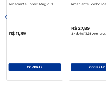
Amaciante Sonho Magic 2l
Amaciante Sonho Mag
adicionar Downy no seu ciclo de lavagem e perceba como
R$
0
,
00
R$
27
,
89
R$
0
,
00
R$
11
,
89
2
x de
R$ 13,95
sem juros