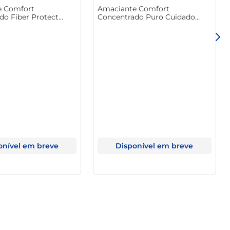
e Comfort
Amaciante Comfort
rnando o dia a dia muito mais agradável.
do Fiber Protect
Concentrado Puro Cuidado
ml Pague 400ml
Leve 500ml Pague 400ml
onível em breve
Disponível em breve