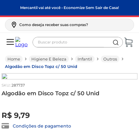
Mercantil vai até você • Economize Sem Sair de Casa!
Como deseja receber suas compras?
Buscar produto
Termos mais buscados
Higiene E Beleza
Infantil
Outros
biscoito
Algodão em Disco Topz c/ 50 Unid
frango
arroz
:
287737
papel higiênico
Algodão em Disco Topz c/ 50 Unid
leite pó
R$
0
,
00
R$
9
,
79
feijão
leite condensado
Condições de pagamento
sabão pó