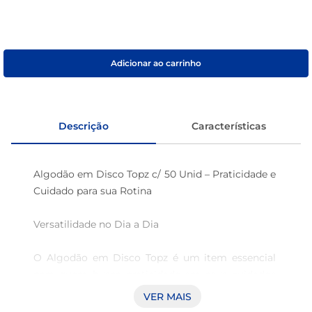
café
macarrão
Adicionar ao carrinho
Descrição
Características
Algodão em Disco Topz c/ 50 Unid – Praticidade e 
Cuidado para sua Rotina

Versatilidade no Dia a Dia

O Algodão em Disco Topz é um item essencial 
para quem busca praticidade em seus cuidados 
diários. Com a embalagem contendo 50 
VER MAIS
unidades, cada disco é projetado para atender 