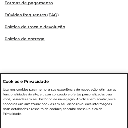
Formas de pagamento
Dúvidas frequentes (FAQ)
Política de troca e devolução
Política de entrega
Cookies e Privacidade
Condições gerais
: Em caso de divergência de valores, o valor válido
Usamos cookies para melhorar sua experiência de navegação, otimizar as
é o do carrinho de compras. Fotos ilustrativas. Compras sujeitas a
funcionalidades do site, e trazer conteúdo e ofertas personalizadas para
confirmação de estoque. Compras podem ser canceladas em caso
você, baseadas em seu histórico de navegação. Ao clicar em aceitar, você
de suspeita de fraude. A fim de garantir o acesso de um maior
concorda em armazenar cookies em seu dispositivo. Para informações
número de clientes as nossas promoções, a compra de produtos
mais detalhadas a respeito de cookies, consulte nossa Política de
com preços promocionais poderá ter sua quantidade limitada por
Privacidade.
cliente. Os preços, ofertas e condições são exclusivos para o e-
commerce e válidos durante o dia de hoje, podendo sofrer alterações
sem prévia notificação. Proibida a venda de bebidas alcoólicas para