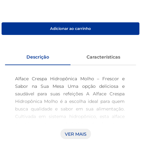
café
macarrão
Adicionar ao carrinho
Descrição
Características
Alface Crespa Hidropônica Molho – Frescor e 
Sabor na Sua Mesa Uma opção deliciosa e 
saudável para suas refeições A Alface Crespa 
Hidropônica Molho é a escolha ideal para quem 
busca qualidade e sabor em sua alimentação. 
Cultivada em sistema hidropônico, esta alface 
mantém suas características de frescor e 
crocância, além de garantir um sabor intenso e 
VER MAIS
marcante que enriquece diversas receitas. 