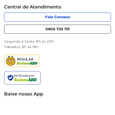
Cartão Mercantil
Trabalhe conosco
Central de Atendimento
Código de Ética
Sobre Privacidade
App Mercantil
Portal do fornecedor
Fale Conosco
Serviços
Nossas lojas
Blog Mercantil
0800 720 1111
Cencosud Media
Black Friday
Segunda à Sexta: 8h às 20h
Sábados: 8h às 18h
Baixe nosso App