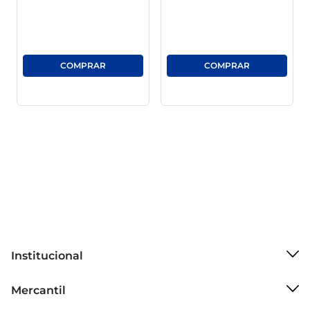
em um curto período após a compra para 
aproveitar ao máximo seu frescor e crocância.
Institucional
Sobre o Mercantil
Mercantil
Grupo Cencosud