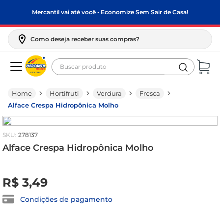
Mercantil vai até você • Economize Sem Sair de Casa!
Como deseja receber suas compras?
Buscar produto
Termos mais buscados
Hortifruti
Verdura
Fresca
biscoito
Alface Crespa Hidropônica Molho
frango
arroz
:
278137
papel higiênico
Alface Crespa Hidropônica Molho
feijão
R$
0
,
00
R$
3
,
49
leite pó
leite condensado
Condições de pagamento
sabão pó