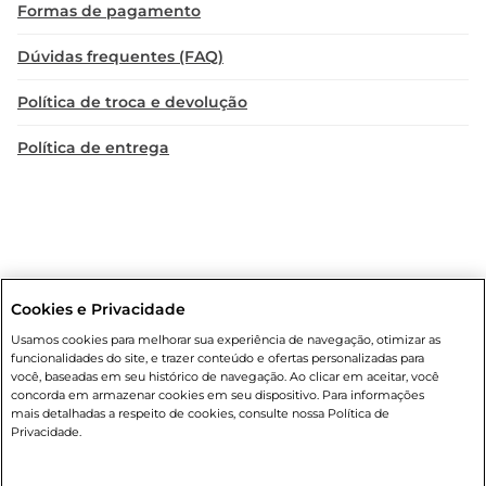
Formas de pagamento
Dúvidas frequentes (FAQ)
Política de troca e devolução
Política de entrega
Cookies e Privacidade
Condições gerais
: Em caso de divergência de valores, o valor válido
Usamos cookies para melhorar sua experiência de navegação, otimizar as
é o do carrinho de compras. Fotos ilustrativas. Compras sujeitas a
funcionalidades do site, e trazer conteúdo e ofertas personalizadas para
confirmação de estoque. Compras podem ser canceladas em caso
você, baseadas em seu histórico de navegação. Ao clicar em aceitar, você
de suspeita de fraude. A fim de garantir o acesso de um maior
concorda em armazenar cookies em seu dispositivo. Para informações
número de clientes as nossas promoções, a compra de produtos
mais detalhadas a respeito de cookies, consulte nossa Política de
com preços promocionais poderá ter sua quantidade limitada por
Privacidade.
cliente. Os preços, ofertas e condições são exclusivos para o e-
commerce e válidos durante o dia de hoje, podendo sofrer alterações
sem prévia notificação. Proibida a venda de bebidas alcoólicas para