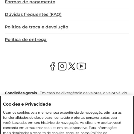
Formas de pagamento
Dúvidas frequentes (FAQ)
Política de troca e devolução
Política de entrega
Condições gerais
: Em caso de divergência de valores, o valor válido
é o do carrinho de compras. Fotos ilustrativas. Compras sujeitas a
Cookies e Privacidade
confirmação de estoque. Compras podem ser canceladas em caso
de suspeita de fraude. A fim de garantir o acesso de um maior
Usamos cookies para melhorar sua experiência de navegação, otimizar as
número de clientes as nossas promoções, a compra de produtos
funcionalidades do site, e trazer conteúdo e ofertas personalizadas para
com preços promocionais poderá ter sua quantidade limitada por
você, baseadas em seu histórico de navegação. Ao clicar em aceitar, você
cliente. Os preços, ofertas e condições são exclusivos para o e-
concorda em armazenar cookies em seu dispositivo. Para informações
commerce e válidos durante o dia de hoje, podendo sofrer alterações
mais detalhadas a respeito de cookies, consulte nossa Política de