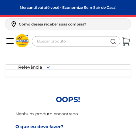
Mercantil vai até você • Economize Sem Sair de Casa!
Como deseja receber suas compras?
Buscar produto
Termos mais buscados
biscoito
Relevância
frango
arroz
papel higiênico
OOPS!
leite pó
feijão
Nenhum produto encontrado
leite condensado
O que eu devo fazer?
sabão pó