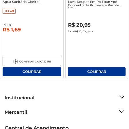
Água Sanitária Clorito 1l
Lava-Roupas Em Pó Tixan Ypê
Concentrado Primavera Pacote
1.6Kg
11%
off
R$
0
,
00
R$
20
,
95
R$
1
,
89
R$
1
,
69
2
x de
R$ 10,47
s/ juros
COMPRAR
CAIXA
12
UN
Institucional
Sobre o Mercantil
Mercantil
Grupo Cencosud
Cartão Mercantil
Trabalhe conosco
Central de Atendimento