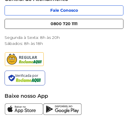
Código de Ética
Sobre Privacidade
App Mercantil
Portal do fornecedor
Fale Conosco
Serviços
Nossas lojas
Blog Mercantil
0800 720 1111
Cencosud Media
Black Friday
Segunda à Sexta: 8h às 20h
Sábados: 8h às 18h
Baixe nosso App