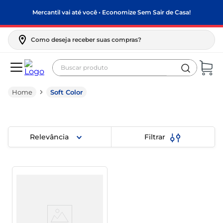
Mercantil vai até você • Economize Sem Sair de Casa!
Como deseja receber suas compras?
Buscar produto
Termos mais buscados
Soft Color
biscoito
frango
arroz
Relevância
Filtrar
papel higiênico
leite pó
feijão
leite condensado
sabão pó