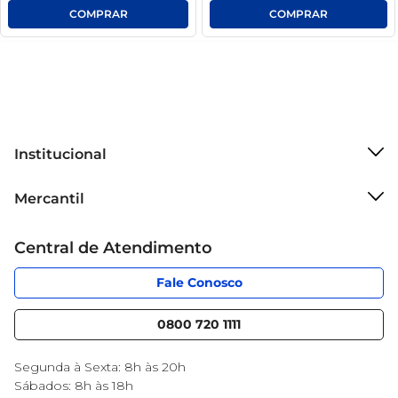
Institucional
Sobre o Mercantil
Mercantil
Grupo Cencosud
Cartão Mercantil
Trabalhe conosco
Central de Atendimento
Código de Ética
Sobre Privacidade
App Mercantil
Portal do fornecedor
Fale Conosco
Serviços
Nossas lojas
Blog Mercantil
0800 720 1111
Cencosud Media
Black Friday
Segunda à Sexta: 8h às 20h
Sábados: 8h às 18h