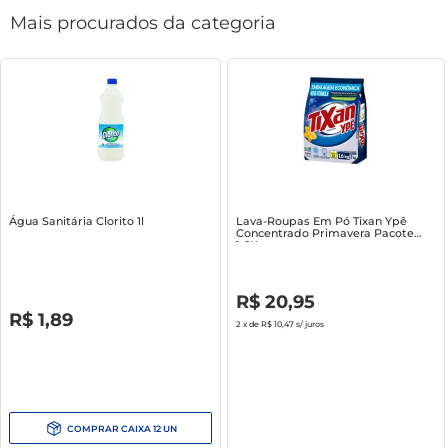
Mais procurados da categoria
Água Sanitária Clorito 1l
Lava-Roupas Em Pó Tixan Ypê
Concentrado Primavera Pacote
1.6Kg
R$
0
,
00
R$
20
,
95
R$
0
,
00
R$
1
,
89
2
x de
R$ 10,47
s/ juros
COMPRAR
CAIXA
12
UN