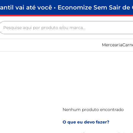
antil vai até você • Economize Sem Sair de 
Pesquise aqui por produto e/ou marca...
Termos mais buscados
Mercearia
Carn
biscoito
frango
arroz
papel higiênico
feijão
leite pó
leite condensado
Nenhum produto encontrado
sabão pó
O que eu devo fazer?
macarrão