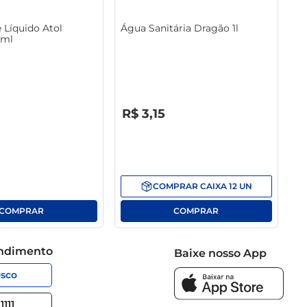
 Líquido Atol
Água Sanitária Dragão 1l
0ml
R$
0
,
00
R$
3
,
15
COMPRAR
CAIXA
12
UN
endimento
Baixe nosso App
osco
1111