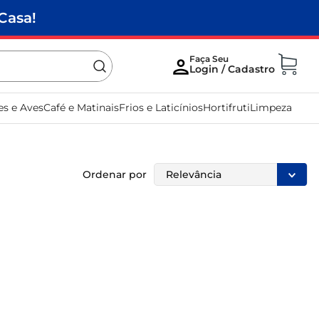
Casa!
es e Aves
Café e Matinais
Frios e Laticínios
Hortifruti
Limpeza
Ordenar por
Relevância