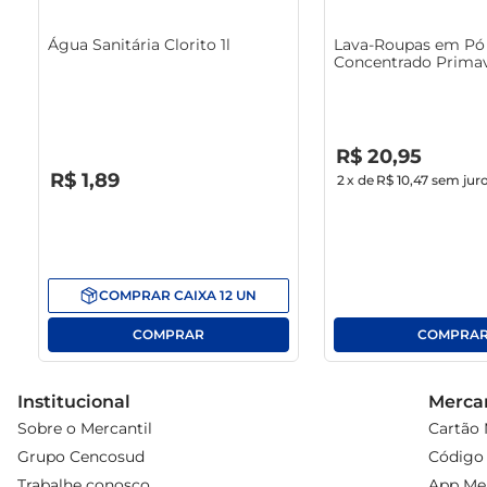
Água Sanitária Clorito 1l
Lava-Roupas em Pó 
Concentrado Primav
1.6Kg
R$
0
,
00
R$
20
,
95
R$
0
,
00
R$
1
,
89
2
x de
R$ 10,47
sem jur
COMPRAR
CAIXA
12
UN
Institucional
Mercan
Sobre o Mercantil
Cartão 
Grupo Cencosud
Código 
Trabalhe conosco
App Mer