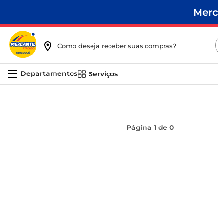
Merc
Como deseja receber suas compras?
Serviços
Página
1
de
0