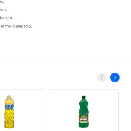
s.
avra.
 busca.
 termo desejado.