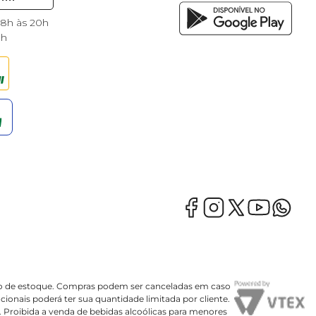
 8h às 20h
8h
mação de estoque. Compras podem ser canceladas em caso
onais poderá ter sua quantidade limitada por cliente.
o. Proibida a venda de bebidas alcoólicas para menores