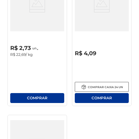
Gengibre
Gengibre Moído Kitano 15g
R$
0
,
00
un
R$
2
,
73
un
R$
0
,
00
R$
4
,
09
R$
22
,
69
/ kg
COMPRAR
CAIXA
24
UN