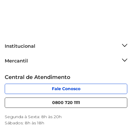
Institucional
Sobre o Mercantil
Mercantil
Grupo Cencosud
Cartão Mercantil
Trabalhe conosco
Central de Atendimento
Código de Ética
Sobre Privacidade
App Mercantil
Portal do fornecedor
Fale Conosco
Serviços
Nossas lojas
Blog Mercantil
0800 720 1111
Cencosud Media
Black Friday
Segunda à Sexta: 8h às 20h
Sábados: 8h às 18h