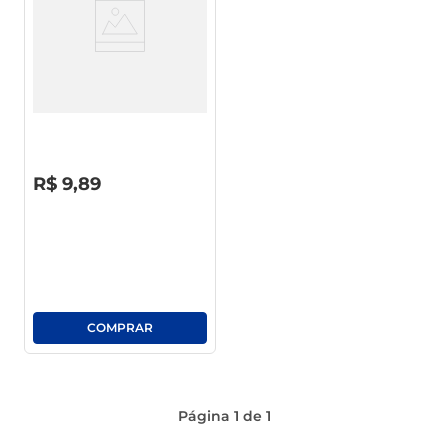
Molho Shoyu Cepêra C/
Gengibre Umai Frasco 130ml
R$
0
,
00
R$
9
,
89
Página
1
de
1