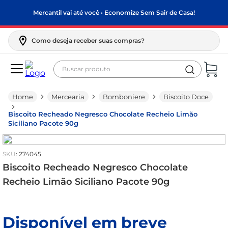
Mercantil vai até você • Economize Sem Sair de Casa!
Como deseja receber suas compras?
Buscar produto
Termos mais buscados
Mercearia
Bomboniere
Biscoito Doce
biscoito
Biscoito Recheado Negresco Chocolate Recheio Limão
frango
Siciliano Pacote 90g
arroz
papel higiênico
:
274045
Biscoito Recheado Negresco Chocolate
feijão
Recheio Limão Siciliano Pacote 90g
leite pó
leite condensado
Disponível em breve
sabão pó