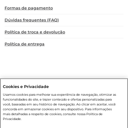
bônus ideal nas celebrações. Compartilhá-lo com 
Formas de pagamento
amigos e familiares durante uma reunião pode 
surpreender os paladares e tornar o evento ainda 
Dúvidas frequentes (FAQ)
mais especial. A combinação inovadora e a 
qualidade dos ingredientes tornam esse biscoito 
Política de troca e devolução
uma escolha que agrada a todos.
Política de entrega
Cookies e Privacidade
Condições gerais
: Em caso de divergência de valores, o valor válido
Usamos cookies para melhorar sua experiência de navegação, otimizar as
é o do carrinho de compras. Fotos ilustrativas. Compras sujeitas a
funcionalidades do site, e trazer conteúdo e ofertas personalizadas para
confirmação de estoque. Compras podem ser canceladas em caso
você, baseadas em seu histórico de navegação. Ao clicar em aceitar, você
de suspeita de fraude. A fim de garantir o acesso de um maior
concorda em armazenar cookies em seu dispositivo. Para informações
número de clientes as nossas promoções, a compra de produtos
mais detalhadas a respeito de cookies, consulte nossa Política de
com preços promocionais poderá ter sua quantidade limitada por
Privacidade.
cliente. Os preços, ofertas e condições são exclusivos para o e-
commerce e válidos durante o dia de hoje, podendo sofrer alterações