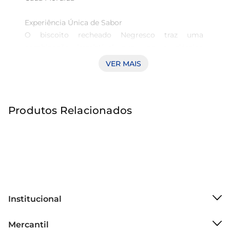
Experiência Única de Sabor 

O biscoito recheado Negresco traz uma 
combinação irresistível que une o clássico 
chocolate a um surpreendente recheio de limão 
VER MAIS
siciliano. Essa combinação inusitada proporciona 
uma explosão de sabores a cada mordida, 
trazendo uma nova dimensão ao tradicional 
Produtos Relacionados
biscoito. Seja para um lanche rápido ou como 
acompanhamento de um café, essa opção é 
perfeita para quem busca algo diferente e 
delicioso.

Textura Crocante e Cremosa 

Com uma consistência crocante por fora e um 
recheio cremoso e refrescante por dentro, esse 
Institucional
biscoito é feito para agradar o paladar de todos. A 
Sobre o Mercantil
fusão do chocolate e do limão siciliano resulta 
Mercantil