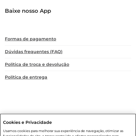
Baixe nosso App
Formas de pagamento
Dúvidas frequentes (FAQ)
Política de troca e devolução
Política de entrega
Cookies e Privacidade
Condições gerais
: Em caso de divergência de valores, o valor válido
Usamos cookies para melhorar sua experiência de navegação, otimizar as
é o do carrinho de compras. Fotos ilustrativas. Compras sujeitas a