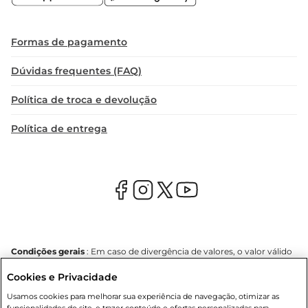
Formas de pagamento
Dúvidas frequentes (FAQ)
Política de troca e devolução
Política de entrega
Condições gerais
: Em caso de divergência de valores, o valor válido
é o do carrinho de compras. Fotos ilustrativas. Compras sujeitas a
Cookies e Privacidade
confirmação de estoque. Compras podem ser canceladas em caso
de suspeita de fraude. A fim de garantir o acesso de um maior
Usamos cookies para melhorar sua experiência de navegação, otimizar as
número de clientes as nossas promoções, a compra de produtos