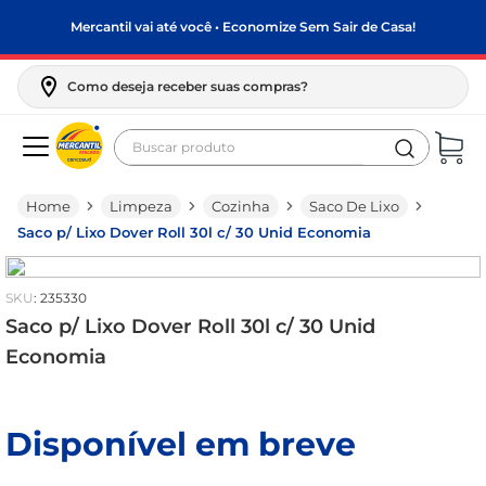
Mercantil vai até você • Economize Sem Sair de Casa!
Como deseja receber suas compras?
Buscar produto
Termos mais buscados
Limpeza
Cozinha
Saco De Lixo
biscoito
Saco p/ Lixo Dover Roll 30l c/ 30 Unid Economia
frango
arroz
:
235330
papel higiênico
Saco p/ Lixo Dover Roll 30l c/ 30 Unid
Economia
feijão
leite pó
Disponível em breve
leite condensado
sabão pó