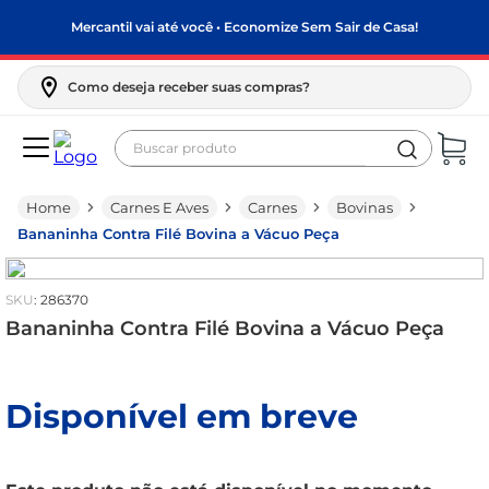
Mercantil vai até você • Economize Sem Sair de Casa!
Como deseja receber suas compras?
Buscar produto
Termos mais buscados
Carnes E Aves
Carnes
Bovinas
biscoito
Bananinha Contra Filé Bovina a Vácuo Peça
frango
arroz
:
286370
papel higiênico
Bananinha Contra Filé Bovina a Vácuo Peça
leite pó
feijão
Disponível em breve
leite condensado
sabão pó