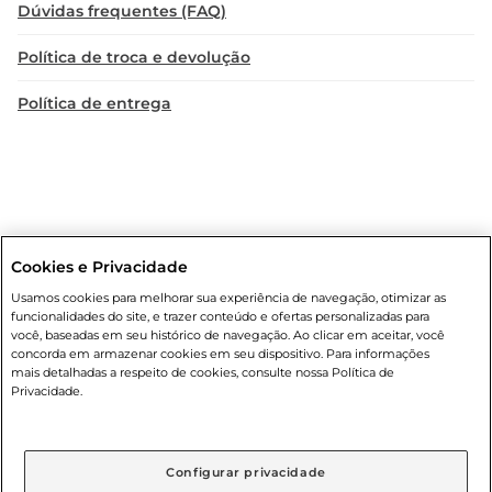
Dúvidas frequentes (FAQ)
Política de troca e devolução
Política de entrega
Cookies e Privacidade
Condições gerais
: Em caso de divergência de valores, o valor válido
Usamos cookies para melhorar sua experiência de navegação, otimizar as
é o do carrinho de compras. Fotos ilustrativas. Compras sujeitas a
funcionalidades do site, e trazer conteúdo e ofertas personalizadas para
confirmação de estoque. Compras podem ser canceladas em caso
você, baseadas em seu histórico de navegação. Ao clicar em aceitar, você
de suspeita de fraude. A fim de garantir o acesso de um maior
concorda em armazenar cookies em seu dispositivo. Para informações
número de clientes as nossas promoções, a compra de produtos
mais detalhadas a respeito de cookies, consulte nossa Política de
com preços promocionais poderá ter sua quantidade limitada por
Privacidade.
cliente. Os preços, ofertas e condições são exclusivos para o e-
commerce e válidos durante o dia de hoje, podendo sofrer alterações
sem prévia notificação. Proibida a venda de bebidas alcoólicas para
menores de 18 anos, conforme Lei n.º 8069/90, art. 81, inciso II
Configurar privacidade
(Estatuto da Criança e do Adolescente). Preços e condições