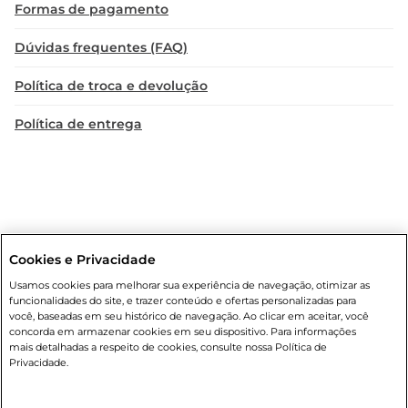
Formas de pagamento
Dúvidas frequentes (FAQ)
Política de troca e devolução
Política de entrega
Cookies e Privacidade
Condições gerais
: Em caso de divergência de valores, o valor válido
Usamos cookies para melhorar sua experiência de navegação, otimizar as
é o do carrinho de compras. Fotos ilustrativas. Compras sujeitas a
funcionalidades do site, e trazer conteúdo e ofertas personalizadas para
confirmação de estoque. Compras podem ser canceladas em caso
você, baseadas em seu histórico de navegação. Ao clicar em aceitar, você
de suspeita de fraude. A fim de garantir o acesso de um maior
concorda em armazenar cookies em seu dispositivo. Para informações
número de clientes as nossas promoções, a compra de produtos
mais detalhadas a respeito de cookies, consulte nossa Política de
com preços promocionais poderá ter sua quantidade limitada por
Privacidade.
cliente. Os preços, ofertas e condições são exclusivos para o e-
commerce e válidos durante o dia de hoje, podendo sofrer alterações
sem prévia notificação. Proibida a venda de bebidas alcoólicas para