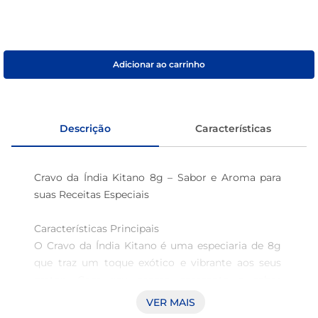
café
macarrão
Adicionar ao carrinho
Descrição
Características
Cravo da Índia Kitano 8g – Sabor e Aroma para 
suas Receitas Especiais

Características Principais  

O Cravo da Índia Kitano é uma especiaria de 8g 
que traz um toque exótico e vibrante aos seus 
pratos. Com seu aroma marcante e sabor 
intenso, é ideal para temperar carnes, sopas e 
VER MAIS
molhos, elevando a culinária ao próximo nível e 