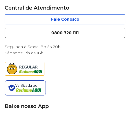
Cartão Mercantil
Trabalhe conosco
Central de Atendimento
Código de Ética
Sobre Privacidade
App Mercantil
Portal do fornecedor
Fale Conosco
Serviços
Nossas lojas
Blog Mercantil
0800 720 1111
Cencosud Media
Black Friday
Segunda à Sexta: 8h às 20h
Sábados: 8h às 18h
Baixe nosso App