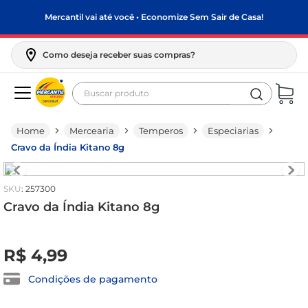
Mercantil vai até você • Economize Sem Sair de Casa!
Como deseja receber suas compras?
Buscar produto
Termos mais buscados
Mercearia
Temperos
Especiarias
biscoito
Cravo da Índia Kitano 8g
frango
arroz
:
257300
papel higiênico
Cravo da Índia Kitano 8g
leite pó
R$
0
,
00
R$
4
,
99
feijão
leite condensado
Condições de pagamento
sabão pó