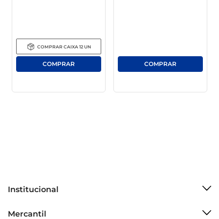
toque final em saladas frescas.

Composição e benefícios

COMPRAR
CAIXA
12
UN
O Vinagre de Vinho Tinto Maratá é feito a partir 
da fermentação natural do vinho, mantendo a 
autenticidade dos ingredientes. Este vinagre é 
uma fonte de acidez que pode auxiliar na 
preservação dos alimentos, além de contatar 
propriedades que podem contribuir para uma 
boa digestão. Trabalhando na melhoria de 
sabores e na promoção de uma alimentação 
equilibrada, ele é um aliado na sua cozinha.

Embalagem prática e conveniente

Institucional
A embalagem de 750ml é ideal para o uso 
frequente, possibilitando que você tenha sempre 
Sobre o Mercantil
Mercantil
à mão um produto de qualidade para suas 