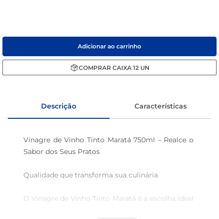
sabão pó
macarrão
Adicionar ao carrinho
COMPRAR
CAIXA
12
UN
Descrição
Características
Vinagre de Vinho Tinto Maratá 750ml – Realce o 
Sabor dos Seus Pratos

Qualidade que transforma sua culinária

O Vinagre de Vinho Tinto Maratá é a escolha ideal 
para quem busca acrescentar um toque especial 