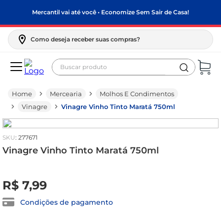
Mercantil vai até você • Economize Sem Sair de Casa!
Como deseja receber suas compras?
Buscar produto
Termos mais buscados
Mercearia
Molhos E Condimentos
biscoito
Vinagre
Vinagre Vinho Tinto Maratá 750ml
frango
arroz
:
277671
papel higiênico
Vinagre Vinho Tinto Maratá 750ml
leite pó
R$
0
,
00
feijão
R$
7
,
99
leite condensado
Condições de pagamento
café