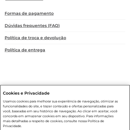
Formas de pagamento
Dúvidas frequentes (FAQ)
Política de troca e devolução
Política de entrega
Cookies e Privacidade
Condições gerais
: Em caso de divergência de valores, o valor válido
Usamos cookies para melhorar sua experiência de navegação, otimizar as
é o do carrinho de compras. Fotos ilustrativas. Compras sujeitas a
funcionalidades do site, e trazer conteúdo e ofertas personalizadas para
confirmação de estoque. Compras podem ser canceladas em caso
você, baseadas em seu histórico de navegação. Ao clicar em aceitar, você
de suspeita de fraude. A fim de garantir o acesso de um maior
concorda em armazenar cookies em seu dispositivo. Para informações
número de clientes as nossas promoções, a compra de produtos
mais detalhadas a respeito de cookies, consulte nossa Política de
com preços promocionais poderá ter sua quantidade limitada por
Privacidade.
cliente. Os preços, ofertas e condições são exclusivos para o e-