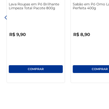
Lava Roupas em Pó Brilhante
Sabão em Pó Omo L
Limpeza Total Pacote 800g
Perfeita 400g
R$
0
,
00
R$
0
,
00
R$
9
,
90
R$
8
,
90