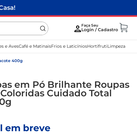
Casa!
es e Aves
Café e Matinais
Frios e Laticínios
Hortifruti
Limpeza
Pacote 400g
as em Pó Brilhante Roupas
 Coloridas Cuidado Total
00g
l em breve