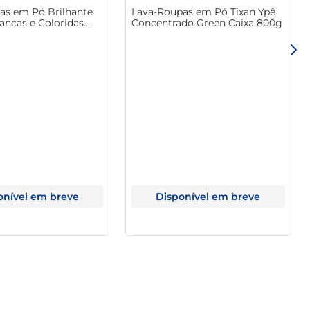
as em Pó Brilhante
Lava-Roupas em Pó Tixan Ypê
ancas e Coloridas
Concentrado Green Caixa 800g
otal Caixa 2.4Kg
Família
onível em breve
Disponível em breve