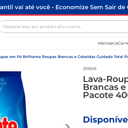
antil vai até você • Economize Sem Sair de 
Pesquise aqui por produto e/ou marca...
Termos mais buscados
Mercearia
Carn
biscoito
frango
pas em Pó Brilhante Roupas Brancas e Coloridas Cuidado Total 
arroz
259616
papel higiênico
Lava-Roup
Brancas e
leite pó
Pacote 4
feijão
leite condensado
sabão pó
Disponíve
café