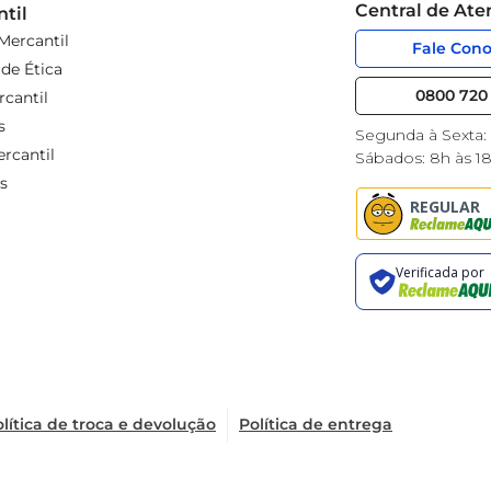
Central de At
til
Mercantil
Fale Con
de Ética
0800 720 
cantil
s
Segunda à Sexta:
rcantil
Sábados: 8h às 1
s
lítica de troca e devolução
Política de entrega