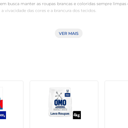
uem busca manter as roupas brancas e coloridas sempre limpas 
a vivacidade das cores e a brancura dos tecidos.

e forma eficaz contra manchas e sujeiras variadas. Seu uso r
VER MAIS
pas em Pó Brilhante é perfeito para todas as ocasiões, garantin
 das fibras dos tecidos. Ele foi formulado para evitar o des
 coloridas e brancas sem medo, pois sua tecnologia foi pensada 
 e direta. Basta adicionar a quantidade recomendada à máquin
 preferências e modos de lavagem, oferecendo resultados consist
oupas sempre impecáveis. Ideal para o dia a dia, o produto s
pas frescas, limpas e bem cuidadas. Prepare-se para exibir suas