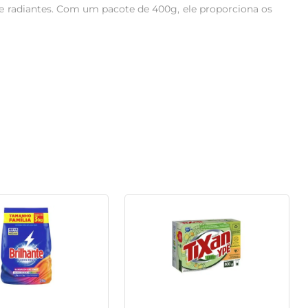
e radiantes. Com um pacote de 400g, ele proporciona os 
egular ajuda a eliminar resíduos e odores, deixando as 
do que cada peça esteja pronta para brilhar.

gaste e o desbotamento, proporcionando uma experiência 
para proteger e conservar melhor as suas peças.

a ou à água em um balde, garantindo uma distribuição 
entes em cada uso.

e destaca pela eficiência e pelo cuidado especial que 
 peças favoritas a cada lavagem, com a confiança de que 