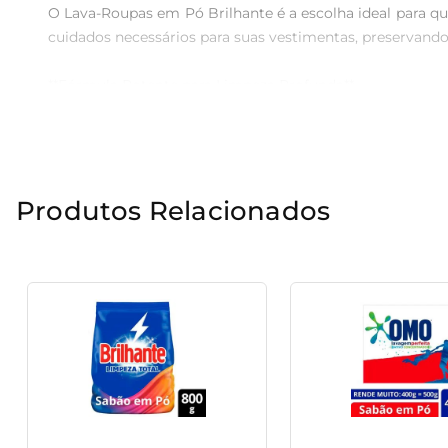
O Lava-Roupas em Pó Brilhante é a escolha ideal para q
cuidados necessários para suas vestimentas, preservando 
**Fórmula Potente para Limpeza Profunda**  

Desenvolvido com uma fórmula poderosa, o produto age d
roupas com uma sensação de frescor e limpeza. O Lava-Rou
**Cuidado com os Tecidos**  

Produtos Relacionados
Além de limpar, o produto também se preocupa em cuidar
de lavagem segura. Com ele, você pode lavar suas roupas
**Facilidade de Uso e Versatilidade**  

A aplicação do Lava-Roupas em Pó Brilhante é simples
uniforme. É a solução prática que se adapta a diferentes
**Roupas Sempre Impecáveis**  

Com o Lava-Roupas em Pó Brilhante, você mantém suas r
proporciona, garantindo que cada lavagem resulte em rou
elas estão em boas mãos.