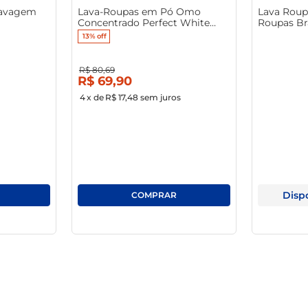
avagem
Lava-Roupas em Pó Omo
Lava Roup
Concentrado Perfect White
Roupas Br
Pacote 4Kg
Limpeza T
13%
off
Tamanho 
R$
80
,
69
R$
69
,
90
4
x de
R$ 17,48
sem juros
Disp