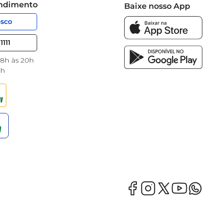
endimento
Baixe nosso App
osco
1111
 8h às 20h
8h