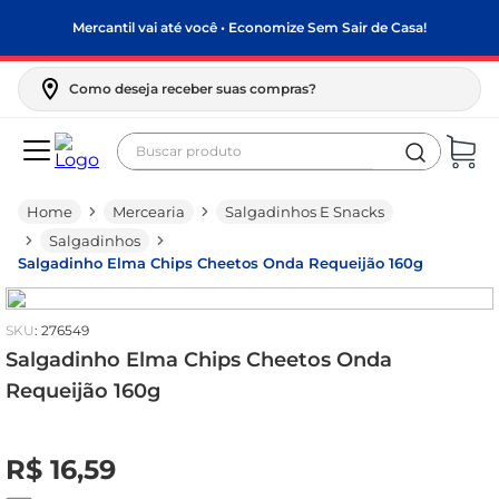
Mercantil vai até você • Economize Sem Sair de Casa!
Como deseja receber suas compras?
Buscar produto
Termos mais buscados
Mercearia
Salgadinhos E Snacks
biscoito
Salgadinhos
frango
Salgadinho Elma Chips Cheetos Onda Requeijão 160g
arroz
:
276549
papel higiênico
Salgadinho Elma Chips Cheetos Onda
feijão
Requeijão 160g
leite pó
R$
0
,
00
leite condensado
R$
16
,
59
sabão pó