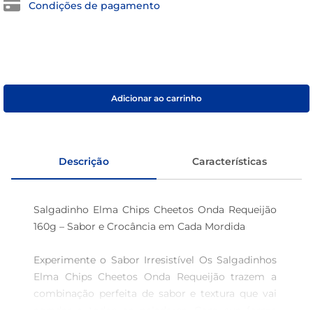
Condições de pagamento
café
macarrão
Adicionar ao carrinho
Descrição
Características
Salgadinho Elma Chips Cheetos Onda Requeijão 
160g – Sabor e Crocância em Cada Mordida 

Experimente o Sabor Irresistível Os Salgadinhos 
Elma Chips Cheetos Onda Requeijão trazem a 
combinação perfeita de sabor e textura que vai 
agradar a todos os paladares. Com sua forma 