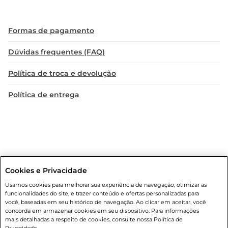
Formas de pagamento
Dúvidas frequentes (FAQ)
Política de troca e devolução
Política de entrega
Cookies e Privacidade
Condições gerais
: Em caso de divergência de valores, o valor válido
Usamos cookies para melhorar sua experiência de navegação, otimizar as
é o do carrinho de compras. Fotos ilustrativas. Compras sujeitas a
funcionalidades do site, e trazer conteúdo e ofertas personalizadas para
confirmação de estoque. Compras podem ser canceladas em caso
você, baseadas em seu histórico de navegação. Ao clicar em aceitar, você
de suspeita de fraude. A fim de garantir o acesso de um maior
concorda em armazenar cookies em seu dispositivo. Para informações
número de clientes as nossas promoções, a compra de produtos
mais detalhadas a respeito de cookies, consulte nossa Política de
com preços promocionais poderá ter sua quantidade limitada por