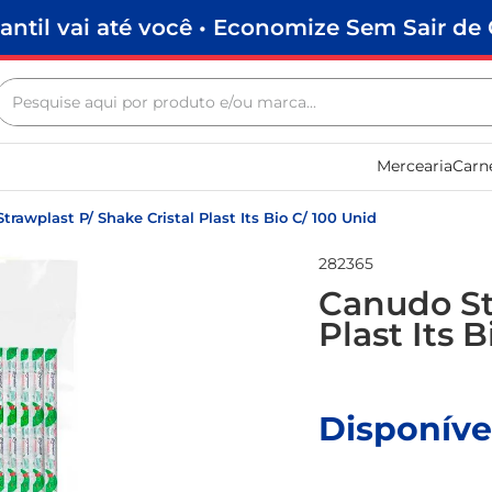
antil vai até você • Economize Sem Sair de 
Pesquise aqui por produto e/ou marca...
Termos mais buscados
Mercearia
Carn
biscoito
frango
trawplast P/ Shake Cristal Plast Its Bio C/ 100 Unid
arroz
282365
papel higiênico
Canudo St
Plast Its 
feijão
leite pó
leite condensado
Disponíve
sabão pó
macarrão