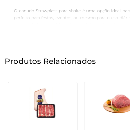
O canudo Strawplast para shake é uma opção ideal par
perfeito para festas, eventos, ou mesmo para o uso diári
de seus shakes e bebidas seja completamente vista e apre
Sustentabilidade ao seu Alcance

O canudo é fabricado com um material que respeita o mei
Produtos Relacionados
com uma abordagem que busca minimizar o impacto am
maneira de contribuir para a preservação do planeta, se 
Versatilidade para Diversas Bebidas

Com um design funcional, o canudo Strawplast é ideal 
proporciona facilidade ao sorver, garantindo que voc
praticidade em seus momentos de indulgência.

Um Excelente Acervo para Eventos e Reuniões
