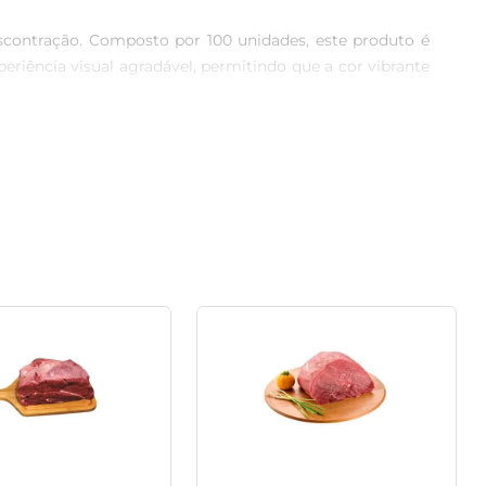
contração. Composto por 100 unidades, este produto é 
eriência visual agradável, permitindo que a cor vibrante 
 linha Plast It’s Bio combina a praticidade do plástico 
canudos descartáveis comuns, esses canudos são uma 
 mais ecológicas.

s, como sucos, refrigerantes e smoothies. Seu formato 
colha perfeita para quem não abre mão de qualidade e 