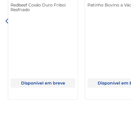
Redbeef Coxão Duro Friboi
Patinho Bovino a Vá
Com 100 unidades por embalagem, este canudo é a escolh
Resfriado
receber convidados de forma prática e funcional. Seja 
tornando-se um elemento indispensável em sua mesa.
Disponível em breve
Disponível em 