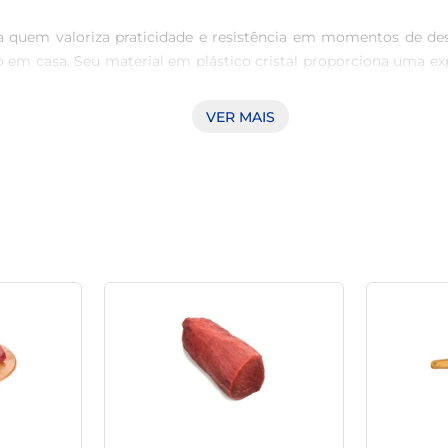
a quem valoriza praticidade e resistência em momentos de des
o em casa. Seu material em plástico cristal proporciona uma exp
ciada.

VER MAIS
o ambiente, favorecendo uma escolha consciente e sustentável. A
biental. Além de serem uma alternativa que evita o uso de 
encaixando perfeitamente nas rotinas de quem busca por práticas
para shakes, mas também pode ser utilizado em outras bebida
ê aproveite cada gole de forma confortável e saborosa. A es