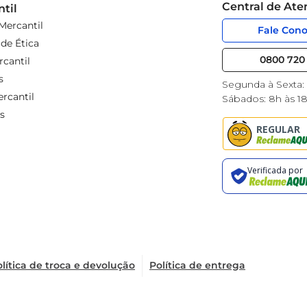
Central de At
til
Mercantil
Fale Con
de Ética
0800 720 
cantil
s
Segunda à Sexta:
rcantil
Sábados: 8h às 1
s
lítica de troca e devolução
Política de entrega