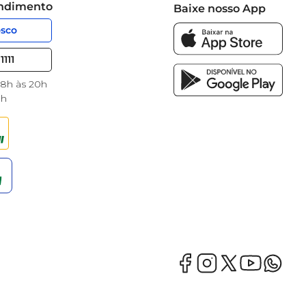
endimento
Baixe nosso App
osco
1111
 8h às 20h
8h