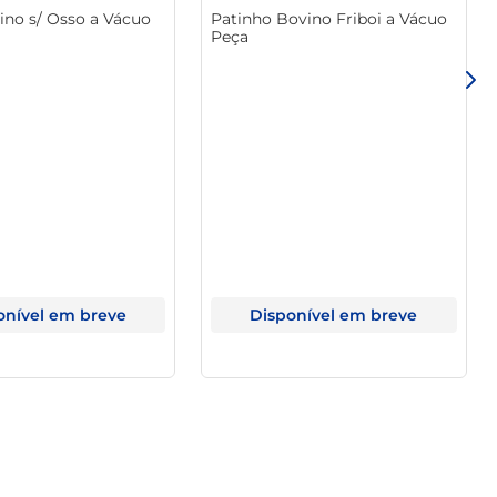
no s/ Osso a Vácuo
Patinho Bovino Friboi a Vácuo
antidade garante que você esteja sempre preparado para 
Peça
rawplast traz agilidade e sofisticação ao seu serviço, 
onível em breve
Disponível em breve