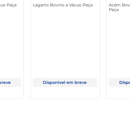
cuo Peça
Lagarto Bovino a Vácuo Peça
Acém Bovi
a perfeita para organizar festas ou reuniões familiares. A qu
Peça
em um evento casual ou em uma celebração especial, o canudo St
breve
Disponível em breve
Disp