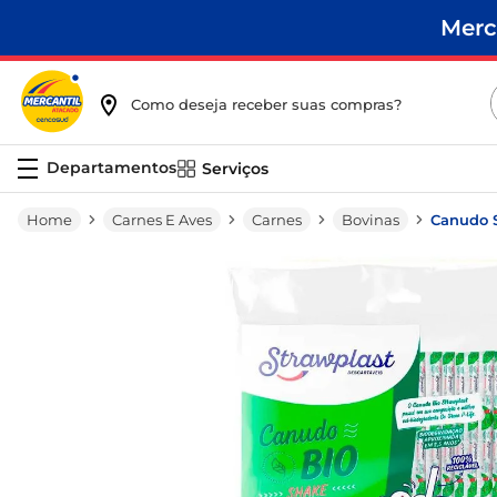
Merc
Como deseja receber suas compras?
Serviços
Carnes E Aves
Carnes
Bovinas
Canudo S