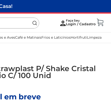
Casa!
es e Aves
Café e Matinais
Frios e Laticínios
Hortifruti
Limpeza
rawplast P/ Shake Cristal
Bio C/ 100 Unid
l em breve