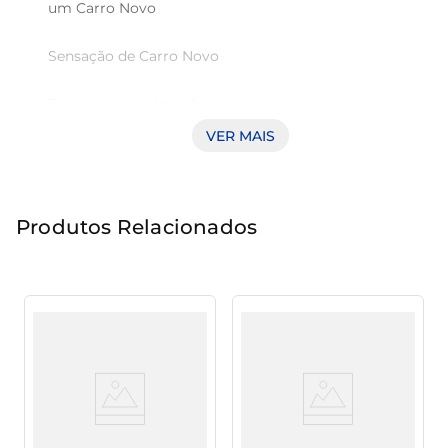
um Carro Novo

Sensação de Carro Novo

Transforme a atmosfera do seu veículo ou do seu 
espaço com o odorizante em gel Proauto Breeze. 
VER MAIS
Com uma formulação especialmente projetada, 
este produto proporciona uma experiência 
sensorial refrescante, remetendo à sensação 
Produtos Relacionados
agradável e revigorante de um carro novo. É ideal 
para quem busca manter seus ambientes sempre 
limpos e com um aroma envolvente, 
proporcionando conforto a você e a seus 
passageiros.

Praticidade e Versatilidade

O pote de 60g é compacto e perfeito para ser 
utilizado não apenas em automóveis, mas 