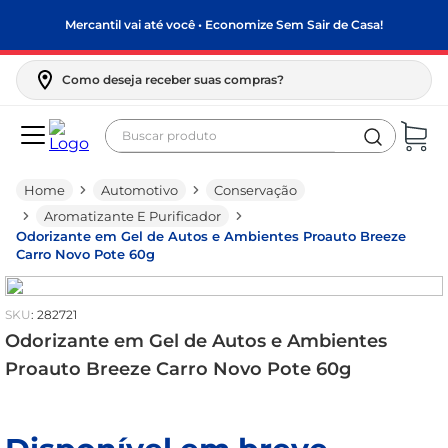
Mercantil vai até você • Economize Sem Sair de Casa!
Como deseja receber suas compras?
Buscar produto
Termos mais buscados
Automotivo
Conservação
biscoito
Aromatizante E Purificador
frango
Odorizante em Gel de Autos e Ambientes Proauto Breeze
Carro Novo Pote 60g
arroz
papel higiênico
:
282721
feijão
Odorizante em Gel de Autos e Ambientes
Proauto Breeze Carro Novo Pote 60g
leite pó
leite condensado
sabão pó